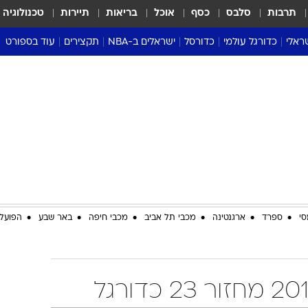
תרבות
סלבס
כסף
אוכל
בריאות
תיירות
טכנולוגיה
ראלי
כדורגל עולמי
כדורסל
ישראלים ב-NBA
תקצירים
עוד בספורט
ליגה אנגלית
ליגת העל
דני אבדיה
מונדיאל 2026
 העל
ליגה ספרדית
דאבל דריבל
NBA
נה
ליגה איטלקית
יורוליג וכדורסל אירופי
טבלאות
ו
ליגה גרמנית
ליגה לאומית
פודקאסטים
ליגה צרפתית
נבחרות ישראל בכדורסל
מסכמים מחזור
שראל
ליגת האלופות
כדורסל נשים
אבא של שבת
ית
הליגה האירופית
מעל הטבעת
דרום אמריקה
סערה בממלכה
סי
ספרד
ארגנטינה
מכבי תל אביב
מכבי חיפה
באר שבע
הפועל 
טניס
טראש טוק
ספורט אמריקא
פוקר