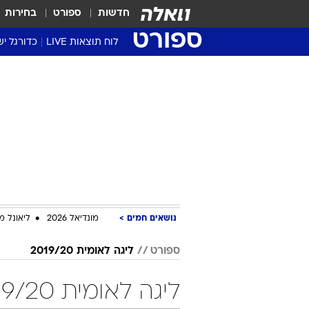
חדשות
ספורט
בחירות
ספורט
לוח תוצאות LIVE
כדורגל יש
ליגת העל Winner
סטט' ליגת
גביע המדי
גביע הטוט
שגרירים
נבחרות י
ליגה לאומ
ליגה א'
נושאים חמים
מונדיאל 2026
ליאונל מ
ספורט
ליגה לאומית 2019/20
ליגה לאומית 2019/20 מחזור 23 כדורגל