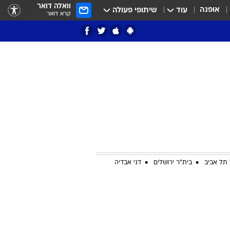
וואלה דואר
אופנה
עוד
שיתופי פעולה
קרא דואר
ציון 3
דאבל דריבל
תל אביב
בית"ר ירושלים
דני אבדיה
י