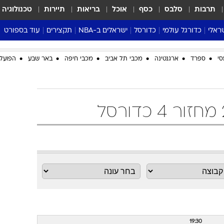
תרבות
סלבס
כסף
אוכל
בריאות
תיירות
טכנולוגיה
ראלי
כדורגל עולמי
כדורסל
ישראלים ב-NBA
תקצירים
עוד בספורט
ליגה אנגלית
ליגת העל
דני אבדיה
מונדיאל 2026
סי
ספרד
ארגנטינה
מכבי תל אביב
מכבי חיפה
באר שבע
הפועל 
 העל
ליגה ספרדית
דאבל דריבל
NBA
נה
ליגה איטלקית
יורוליג וכדורסל אירופי
טבלאות
ו
ליגה גרמנית
ליגה לאומית
פודקאסטים
ליגה צרפתית
נבחרות ישראל בכדורסל
מסכמים מחזור
שראל
ליגת האלופות
כדורסל נשים
אבא של שבת
ית
הליגה האירופית
מעל הטבעת
דרום אמריקה
סערה בממלכה
טניס
טראש טוק
ספורט אמריקא
פוקר
19:30