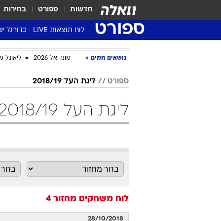
חדשות
ספורט
בחירות
ספורט
לוח תוצאות LIVE
כדורגל יש
ליגת העל Winner
נושאים חמים
מונדיאל 2026
ליאונל מ
סטט' ליגת
גביע המדי
ספורט
ליגת העל 2018/19
גביע הטוט
ליגת העל 2018/19 מחזור 4 כדורסל
שגרירים
נבחרות י
ליגה לאומ
ליגה א'
לוח משחקים
מחזור 4
28/10/2018