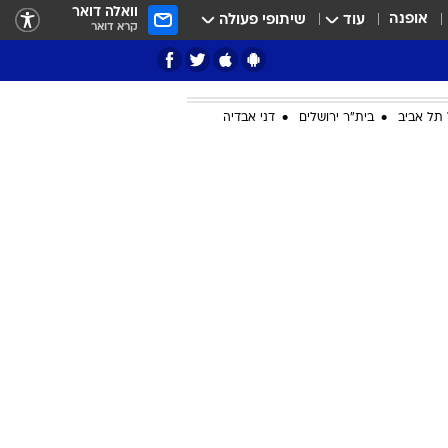
וואלה דואר
אופנה
עוד
שיתופי פעולה
קרא דואר
תל אביב
בית"ר ירושלים
דני אבדיה
ציון 3
דאבל דריבל
י