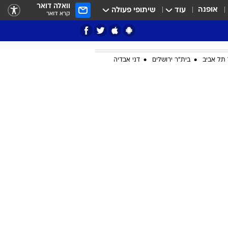
וואלה דואר
אופנה
עוד
שיתופי פעולה
קרא דואר
תל אביב
בית"ר ירושלים
דני אבדיה
ציון 3
דאבל דריבל
י