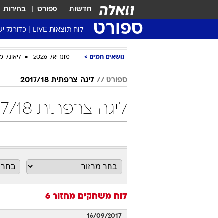
חדשות
ספורט
בחירות
ספורט
לוח תוצאות LIVE
כדורגל יש
ליגת העל Winner
נושאים חמים
מונדיאל 2026
ליאונל מ
סטט' ליגת
גביע המדי
ספורט
ליגה צרפתית 2017/18
גביע הטוט
ליגה צרפתית 2017/18 מחזור 6 כדורגל
שגרירים
נבחרות י
ליגה לאומ
ליגה א'
לוח משחקים
מחזור 6
16/09/2017