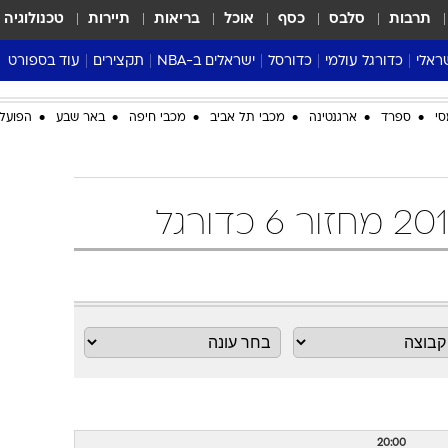
תרבות
סלבס
כסף
אוכל
בריאות
תיירות
טכנולוגיה
ראלי
כדורגל עולמי
כדורסל
ישראלים ב-NBA
תקצירים
עוד בספורט
ליגה אנגלית
ליגת העל
דני אבדיה
מונדיאל 2026
סי
ספרד
ארגנטינה
מכבי תל אביב
מכבי חיפה
באר שבע
הפועל 
 העל
ליגה ספרדית
דאבל דריבל
NBA
נה
ליגה איטלקית
יורוליג וכדורסל אירופי
טבלאות
ו
ליגה גרמנית
ליגה לאומית
פודקאסטים
ליגה צרפתית
נבחרות ישראל בכדורסל
מסכמים מחזור
שראל
ליגת האלופות
כדורסל נשים
אבא של שבת
ית
הליגה האירופית
מעל הטבעת
דרום אמריקה
סערה בממלכה
טניס
טראש טוק
ספורט אמריקא
פוקר
20:00