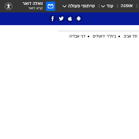
וואלה דואר
אופנה
עוד
שיתופי פעולה
קרא דואר
תל אביב
בית"ר ירושלים
דני אבדיה
ציון 3
דאבל דריבל
י