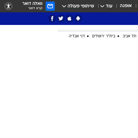
וואלה דואר
אופנה
עוד
שיתופי פעולה
קרא דואר
תל אביב
בית"ר ירושלים
דני אבדיה
ציון 3
דאבל דריבל
י