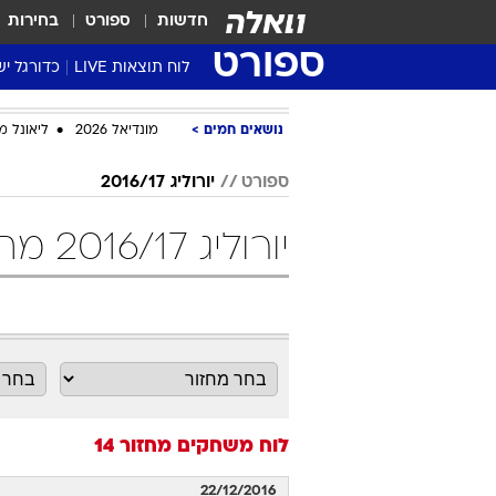
חדשות
ספורט
בחירות
ספורט
לוח תוצאות LIVE
כדורגל יש
ליגת העל Winner
נושאים חמים
מונדיאל 2026
ליאונל מ
סטט' ליגת
גביע המדי
ספורט
יורוליג 2016/17
גביע הטוט
יורוליג 2016/17 מחזור 14 כדורסל
שגרירים
נבחרות י
ליגה לאומ
ליגה א'
לוח משחקים
מחזור 14
22/12/2016