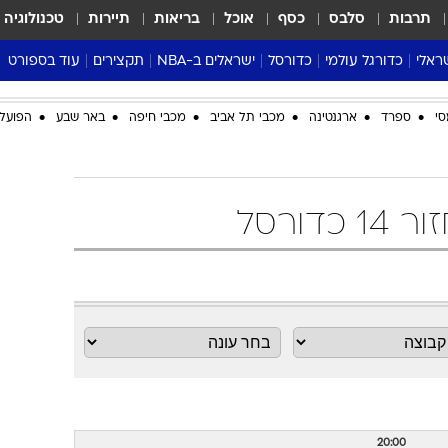
תרבות
סלבס
כסף
אוכל
בריאות
תיירות
טכנולוגיה
ראלי
כדורגל עולמי
כדורסל
ישראלים ב-NBA
תקצירים
עוד בספורט
ליגה אנגלית
ליגת העל
דני אבדיה
מונדיאל 2026
סי
ספרד
ארגנטינה
מכבי תל אביב
מכבי חיפה
באר שבע
הפועל 
 העל
ליגה ספרדית
דאבל דריבל
NBA
נה
ליגה איטלקית
יורוליג וכדורסל אירופי
טבלאות
ו
ליגה גרמנית
ליגה לאומית
פודקאסטים
ליגה צרפתית
נבחרות ישראל בכדורסל
מסכמים מחזור
שראל
ליגת האלופות
כדורסל נשים
אבא של שבת
ית
הליגה האירופית
מעל הטבעת
דרום אמריקה
סערה בממלכה
טניס
טראש טוק
ספורט אמריקא
פוקר
20:00