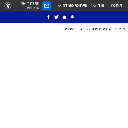
וואלה דואר
אופנה
עוד
שיתופי פעולה
קרא דואר
תל אביב
בית"ר ירושלים
דני אבדיה
ציון 3
דאבל דריבל
י