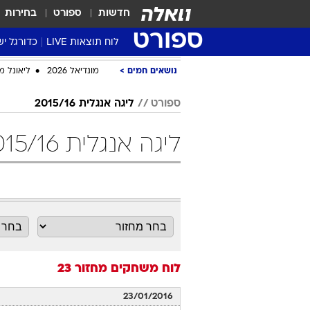
חדשות
ספורט
בחירות
ספורט
לוח תוצאות LIVE
כדורגל יש
ליגת העל Winner
נושאים חמים
מונדיאל 2026
ליאונל מ
סטט' ליגת
ספורט
ליגה אנגלית 2015/16
גביע המדי
גביע הטוט
ליגה אנגלית 2015/16 מחזור 23 כדורגל
שגרירים
נבחרות י
ליגה לאומ
ליגה א'
לוח משחקים
מחזור 23
23/01/2016