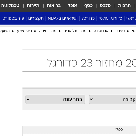
תרבות
סלבס
כסף
אוכל
בריאות
תיירות
טכנולוגיה
ראלי
כדורגל עולמי
כדורסל
ישראלים ב-NBA
תקצירים
עוד בספורט
ליגה אנגלית
ליגת העל
דני אבדיה
מונדיאל 2026
סי
ספרד
ארגנטינה
מכבי תל אביב
מכבי חיפה
באר שבע
הפועל 
 העל
ליגה ספרדית
דאבל דריבל
NBA
נה
ליגה איטלקית
יורוליג וכדורסל אירופי
טבלאות
ו
ליגה גרמנית
ליגה לאומית
פודקאסטים
ליגה צרפתית
נבחרות ישראל בכדורסל
מסכמים מחזור
שראל
ליגת האלופות
כדורסל נשים
אבא של שבת
ית
הליגה האירופית
מעל הטבעת
דרום אמריקה
סערה בממלכה
טניס
טראש טוק
ספורט אמריקא
פוקר
17:00