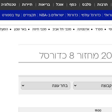
תרבות
סלבס
כסף
אוכל
בריאות
תיירות
טכנולוגיה
ראלי
כדורגל עולמי
כדורסל
ישראלים ב-NBA
תקצירים
עוד בספורט
ליגה אנגלית
ליגת העל
דני אבדיה
מונדיאל 2026
סי
ספרד
ארגנטינה
מכבי תל אביב
מכבי חיפה
באר שבע
הפועל 
 העל
ליגה ספרדית
דאבל דריבל
NBA
נה
ליגה איטלקית
יורוליג וכדורסל אירופי
טבלאות
ו
ליגה גרמנית
ליגה לאומית
פודקאסטים
ליגה צרפתית
נבחרות ישראל בכדורסל
מסכמים מחזור
שראל
ליגת האלופות
כדורסל נשים
אבא של שבת
ית
הליגה האירופית
מעל הטבעת
דרום אמריקה
סערה בממלכה
טניס
טראש טוק
ספורט אמריקא
פוקר
19:00