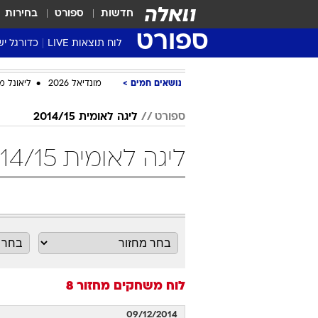
חדשות
ספורט
בחירות
ספורט
לוח תוצאות LIVE
כדורגל יש
ליגת העל Winner
נושאים חמים
מונדיאל 2026
ליאונל מ
סטט' ליגת
גביע המדי
ספורט
ליגה לאומית 2014/15
גביע הטוט
ליגה לאומית 2014/15 מחזור 8 כדורסל
שגרירים
נבחרות י
ליגה לאומ
ליגה א'
לוח משחקים
מחזור 8
09/12/2014