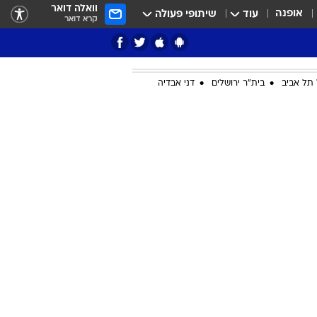
וואלה דואר
אופנה
עוד
שיתופי פעולה
קרא דואר
תל אביב
בית"ר ירושלים
דני אבדיה
ציון 3
דאבל דריבל
י