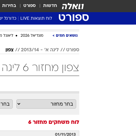
חדשות
ספורט
בחירות
ספורט
לוח תוצאות LIVE
כדורגל יש
ליגת העל Winner
נושאים חמים
מונדיאל 2026
ליאונל מ
סטט' ליגת
גביע המדי
ספורט
ליגה א' - 2013/14
צפון
גביע הטוט
צפון מחזור 6 ליגה א' - 2013/14 כדורגל
שגרירים
נבחרות י
ליגה לאומ
ליגה א'
לוח משחקים
מחזור 6
01/11/2013