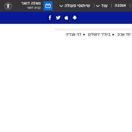
וואלה דואר
אופנה
עוד
שיתופי פעולה
קרא דואר
תל אביב
בית"ר ירושלים
דני אבדיה
ציון 3
דאבל דריבל
י