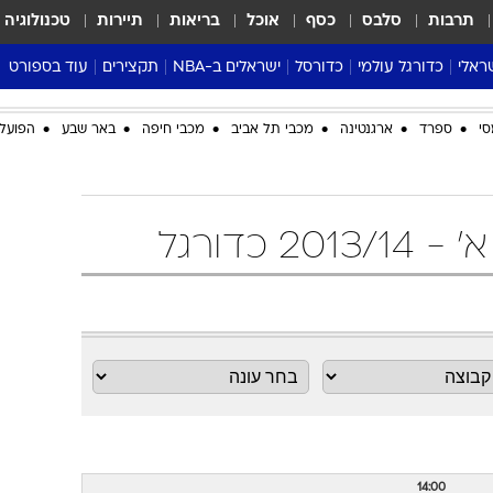
תרבות
סלבס
כסף
אוכל
בריאות
תיירות
טכנולוגיה
ראלי
כדורגל עולמי
כדורסל
ישראלים ב-NBA
תקצירים
עוד בספורט
ליגה אנגלית
ליגת העל
דני אבדיה
מונדיאל 2026
סי
ספרד
ארגנטינה
מכבי תל אביב
מכבי חיפה
באר שבע
הפועל 
 העל
ליגה ספרדית
דאבל דריבל
NBA
נה
ליגה איטלקית
יורוליג וכדורסל אירופי
טבלאות
ו
ליגה גרמנית
ליגה לאומית
פודקאסטים
ליגה צרפתית
נבחרות ישראל בכדורסל
מסכמים מחזור
שראל
ליגת האלופות
כדורסל נשים
אבא של שבת
ית
הליגה האירופית
מעל הטבעת
דרום אמריקה
סערה בממלכה
טניס
טראש טוק
ספורט אמריקא
פוקר
14:00