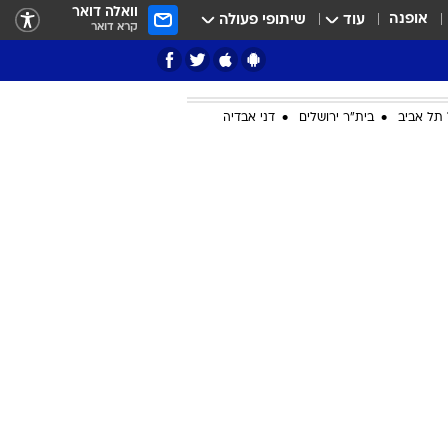
וואלה דואר
אופנה
עוד
שיתופי פעולה
קרא דואר
תל אביב
בית"ר ירושלים
דני אבדיה
ציון 3
דאבל דריבל
י