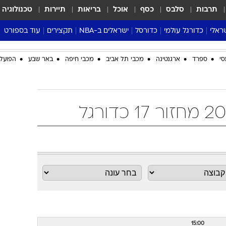
תרבות
סלבס
כסף
אוכל
בריאות
תיירות
טכנולוגיה
ראלי
כדורגל עולמי
כדורסל
ישראלים ב-NBA
תקצירים
עוד בספורט
ליגה אנגלית
ליגת העל
דני אבדיה
מונדיאל 2026
סי
ספרד
ארגנטינה
מכבי תל אביב
מכבי חיפה
באר שבע
הפועל 
 העל
ליגה ספרדית
דאבל דריבל
NBA
נה
ליגה איטלקית
יורוליג וכדורסל אירופי
טבלאות
ו
ליגה גרמנית
ליגה לאומית
פודקאסטים
ליגה צרפתית
נבחרות ישראל בכדורסל
מסכמים מחזור
שראל
ליגת האלופות
כדורסל נשים
אבא של שבת
ית
הליגה האירופית
מעל הטבעת
דרום אמריקה
סערה בממלכה
טניס
טראש טוק
ספורט אמריקא
פוקר
15:00