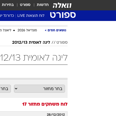
חדשות
ספורט
בחירות
ספורט
לוח תוצאות LIVE
כדורגל יש
ליגת העל Winner
נושאים חמים
מונדיאל 2026
ליאונל מ
סטט' ליגת
גביע המדי
ספורט
ליגה לאומית 2012/13
גביע הטוט
ליגה לאומית 2012/13 מחזור 17 כדורגל
שגרירים
נבחרות י
ליגה לאומ
ליגה א'
לוח משחקים
מחזור 17
28/12/2012