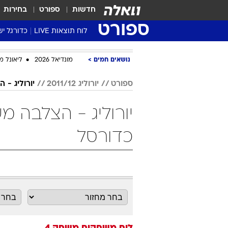
חדשות
ספורט
בחירות
ספורט
לוח תוצאות LIVE
כדורגל יש
ליגת העל Winner
נושאים חמים
מונדיאל 2026
ליאונל מ
סטט' ליגת
גביע המדי
ספורט
יורוליג 2011/12
יורוליג - 
גביע הטוט
שגרירים
נבחרות י
כדורסל
ליגה לאומ
ליגה א'