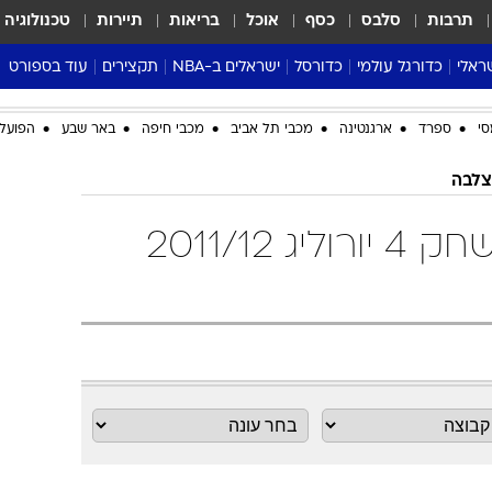
תרבות
סלבס
כסף
אוכל
בריאות
תיירות
טכנולוגיה
ראלי
כדורגל עולמי
כדורסל
ישראלים ב-NBA
תקצירים
עוד בספורט
ליגה אנגלית
ליגת העל
דני אבדיה
מונדיאל 2026
סי
ספרד
ארגנטינה
מכבי תל אביב
מכבי חיפה
באר שבע
הפועל 
 העל
ליגה ספרדית
דאבל דריבל
NBA
נה
ליגה איטלקית
יורוליג וכדורסל אירופי
טבלאות
הצלבה
ו
ליגה גרמנית
ליגה לאומית
פודקאסטים
יורוליג - הצלבה משחק 4 יורוליג 2011/12
ליגה צרפתית
נבחרות ישראל בכדורסל
מסכמים מחזור
שראל
ליגת האלופות
כדורסל נשים
אבא של שבת
ית
הליגה האירופית
מעל הטבעת
דרום אמריקה
סערה בממלכה
טניס
טראש טוק
ספורט אמריקא
פוקר