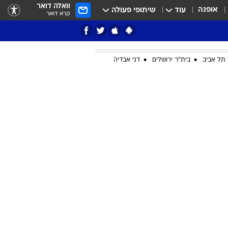
וואלה דואר
אופנה
עוד
שיתופי פעולה
קרא דואר
תל אביב
בית"ר ירושלים
דני אבדיה
ציון 3
דאבל דריבל
י