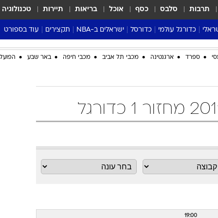
תרבות
סלבס
כסף
אוכל
בריאות
תיירות
טכנולוגיה
ראלי
כדורגל עולמי
כדורסל
ישראלים ב-NBA
תקצירים
עוד בספורט
ליגה אנגלית
ליגת העל
דני אבדיה
מונדיאל 2026
סי
ספרד
ארגנטינה
מכבי תל אביב
מכבי חיפה
באר שבע
הפועל 
 העל
ליגה ספרדית
דאבל דריבל
NBA
נה
ליגה איטלקית
יורוליג וכדורסל אירופי
טבלאות
ו
ליגה גרמנית
ליגה לאומית
פודקאסטים
ליגה צרפתית
נבחרות ישראל בכדורסל
מסכמים מחזור
שראל
ליגת האלופות
כדורסל נשים
אבא של שבת
ית
הליגה האירופית
מעל הטבעת
דרום אמריקה
סערה בממלכה
טניס
טראש טוק
ספורט אמריקא
פוקר
19:00