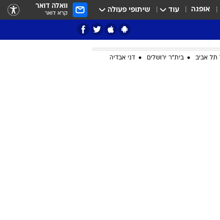
וואלה דואר
אופנה
עוד
שיתופי פעולה
קרא דואר
תל אביב
בית"ר ירושלים
דני אבדיה
ציון 3
דאבל דריבל
י