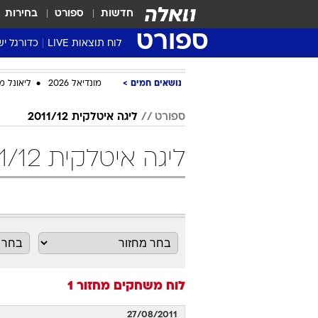
חדשות
ספורט
בחירות
ספורט
לוח תוצאות LIVE
כדורגל יש
ליגת העל Winner
נושאים חמים
מונדיאל 2026
ליאונל מ
סטט' ליגת
גביע המדי
ספורט
ליגה איטלקית 2011/12
גביע הטוט
ליגה איטלקית 2011/12 מחזור 1 כדורגל
שגרירים
נבחרות י
ליגה לאומ
ליגה א'
לוח משחקים
מחזור 1
27/08/2011