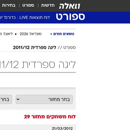
חדשות
ספורט
בחירות
ספורט
לוח תוצאות LIVE
כדורגל יש
ליגת העל Winner
נושאים חמים
מונדיאל 2026
ליאונל מ
סטט' ליגת
גביע המדי
ספורט
ליגה ספרדית 2011/12
גביע הטוט
ליגה ספרדית 2011/12 מחזור 29 כדורגל
שגרירים
נבחרות י
ליגה לאומ
ליגה א'
לוח משחקים
מחזור 29
21/03/2012