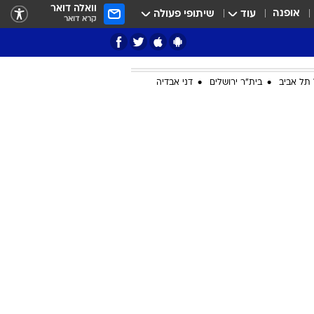
וואלה דואר
אופנה
עוד
שיתופי פעולה
קרא דואר
תל אביב
בית"ר ירושלים
דני אבדיה
ציון 3
דאבל דריבל
י