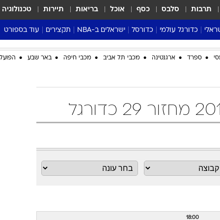
תרבות
סלבס
כסף
אוכל
בריאות
תיירות
טכנולוגיה
ראלי
כדורגל עולמי
כדורסל
ישראלים ב-NBA
תקצירים
עוד בספורט
ליגה אנגלית
ליגת העל
דני אבדיה
מונדיאל 2026
סי
ספרד
ארגנטינה
מכבי תל אביב
מכבי חיפה
באר שבע
הפועל 
 העל
ליגה ספרדית
דאבל דריבל
NBA
נה
ליגה איטלקית
יורוליג וכדורסל אירופי
טבלאות
ו
ליגה גרמנית
ליגה לאומית
פודקאסטים
ליגה צרפתית
נבחרות ישראל בכדורסל
מסכמים מחזור
שראל
ליגת האלופות
כדורסל נשים
אבא של שבת
ית
הליגה האירופית
מעל הטבעת
דרום אמריקה
סערה בממלכה
טניס
טראש טוק
ספורט אמריקא
פוקר
18:00