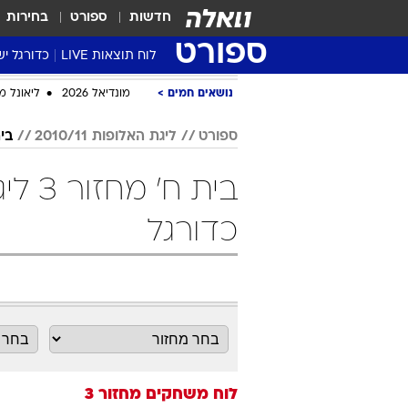
חדשות
ספורט
בחירות
ספורט
לוח תוצאות LIVE
כדורגל יש
ליגת העל Winner
נושאים חמים
מונדיאל 2026
ליאונל מ
סטט' ליגת
ספורט
ליגת האלופות 2010/11
בי
גביע המדי
גביע הטוט
שגרירים
כדורגל
נבחרות י
ליגה לאומ
ליגה א'
לוח משחקים
מחזור 3