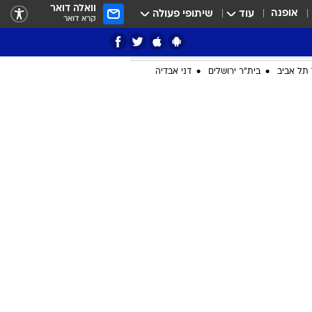
וואלה דואר
אופנה
עוד
שיתופי פעולה
קרא דואר
תל אביב
בית"ר ירושלים
דני אבדיה
ציון 3
דאבל דריבל
י