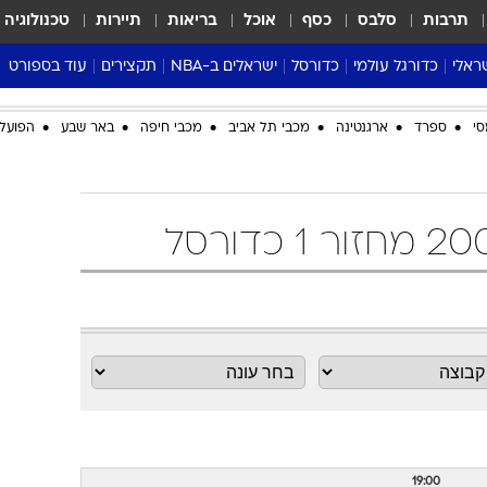
תרבות
סלבס
כסף
אוכל
בריאות
תיירות
טכנולוגיה
ראלי
כדורגל עולמי
כדורסל
ישראלים ב-NBA
תקצירים
עוד בספורט
ליגה אנגלית
ליגת העל
דני אבדיה
מונדיאל 2026
סי
ספרד
ארגנטינה
מכבי תל אביב
מכבי חיפה
באר שבע
הפועל 
 העל
ליגה ספרדית
דאבל דריבל
NBA
נה
ליגה איטלקית
יורוליג וכדורסל אירופי
טבלאות
ו
ליגה גרמנית
ליגה לאומית
פודקאסטים
ליגה צרפתית
נבחרות ישראל בכדורסל
מסכמים מחזור
שראל
ליגת האלופות
כדורסל נשים
אבא של שבת
ית
הליגה האירופית
מעל הטבעת
דרום אמריקה
סערה בממלכה
טניס
טראש טוק
ספורט אמריקא
פוקר
19:00