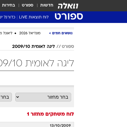
חדשות
ספורט
בחירות
ספורט
לוח תוצאות LIVE
כדורגל יש
ליגת העל Winner
נושאים חמים
מונדיאל 2026
ליאונל מ
סטט' ליגת
גביע המדי
ספורט
ליגה לאומית 2009/10
גביע הטוט
ליגה לאומית 2009/10 מחזור 1 כדורסל
שגרירים
נבחרות י
ליגה לאומ
ליגה א'
לוח משחקים
מחזור 1
13/10/2009