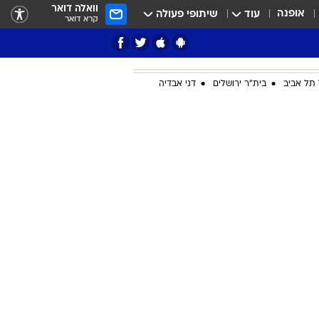
וואלה דואר
אופנה
עוד
שיתופי פעולה
קרא דואר
תל אביב
בית"ר ירושלים
דני אבדיה
ציון 3
דאבל דריבל
י