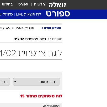
חדשות
ספורט
בחירות
ספורט
לוח תוצאות LIVE
כדורגל יש
ליגת העל Winner
נושאים חמים
מונדיאל 2026
ליאונל מ
סטט' ליגת
גביע המדי
ספורט
ליגה צרפתית 01/02
גביע הטוט
ליגה צרפתית 01/02 מחזור 15 כדורגל
שגרירים
נבחרות י
ליגה לאומ
ליגה א'
לוח משחקים
מחזור 15
24/11/2001