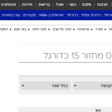
תרבות
סלבס
כסף
אוכל
בריאות
תיירות
טכנולוגיה
ראלי
כדורגל עולמי
כדורסל
ישראלים ב-NBA
תקצירים
עוד בספורט
ליגה אנגלית
ליגת העל
דני אבדיה
מונדיאל 2026
סי
ספרד
ארגנטינה
מכבי תל אביב
מכבי חיפה
באר שבע
הפועל 
 העל
ליגה ספרדית
דאבל דריבל
NBA
נה
ליגה איטלקית
יורוליג וכדורסל אירופי
טבלאות
ו
ליגה גרמנית
ליגה לאומית
פודקאסטים
ליגה צרפתית
נבחרות ישראל בכדורסל
מסכמים מחזור
שראל
ליגת האלופות
כדורסל נשים
אבא של שבת
ית
הליגה האירופית
מעל הטבעת
דרום אמריקה
סערה בממלכה
טניס
טראש טוק
ספורט אמריקא
פוקר
18:15