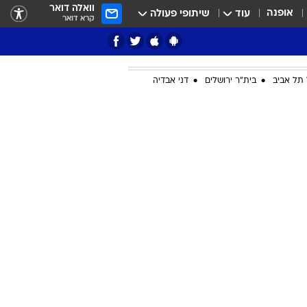
וואלה דואר
אופנה
עוד
שיתופי פעולה
קרא דואר
תל אביב
בית"ר ירושלים
דני אבדיה
ציון 3
דאבל דריבל
י