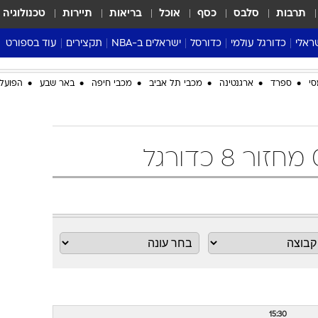
תרבות
סלבס
כסף
אוכל
בריאות
תיירות
טכנולוגיה
ראלי
כדורגל עולמי
כדורסל
ישראלים ב-NBA
תקצירים
עוד בספורט
ליגה אנגלית
ליגת העל
דני אבדיה
מונדיאל 2026
סי
ספרד
ארגנטינה
מכבי תל אביב
מכבי חיפה
באר שבע
הפועל 
 העל
ליגה ספרדית
דאבל דריבל
NBA
נה
ליגה איטלקית
יורוליג וכדורסל אירופי
טבלאות
ו
ליגה גרמנית
ליגה לאומית
פודקאסטים
ליגה צרפתית
נבחרות ישראל בכדורסל
מסכמים מחזור
שראל
ליגת האלופות
כדורסל נשים
אבא של שבת
ית
הליגה האירופית
מעל הטבעת
דרום אמריקה
סערה בממלכה
טניס
טראש טוק
ספורט אמריקא
פוקר
15:30