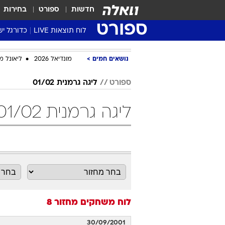
חדשות
ספורט
בחירות
ספורט
לוח תוצאות LIVE
כדורגל יש
ליגת העל Winner
נושאים חמים
מונדיאל 2026
ליאונל מ
סטט' ליגת
גביע המדי
ספורט
ליגה גרמנית 01/02
גביע הטוט
ליגה גרמנית 01/02 מחזור 8 כדורגל
שגרירים
נבחרות י
ליגה לאומ
ליגה א'
לוח משחקים
מחזור 8
30/09/2001