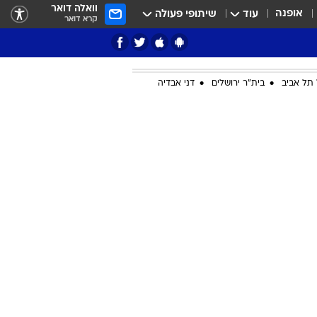
וואלה דואר
אופנה
עוד
שיתופי פעולה
קרא דואר
תל אביב
בית"ר ירושלים
דני אבדיה
ציון 3
דאבל דריבל
י