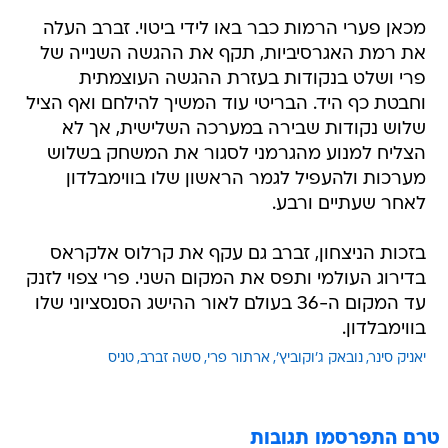
מכאן פערי הרמות כבר באו לידי ביטוי. זברב העלה
את רמת האגרסיביות, תקף את ההגשה השנייה של
פרי ושלט בנקודות בעזרת ההגשה העוצמתית
וחבטת כף היד. הבריטי עוד המשיך להילחם ואף הציל
שלוש נקודות שבירה במערכה השלישית, אך לא
הצליח למנוע מהגרמני לסגור את המשחק בשלוש
מערכות ולהעפיל לגמר הראשון שלו בווימבלדון
לאחר שעתיים ורבע.
בזכות הניצחון, זברב גם עקף את קרלוס אלקראס
בדירוג העולמי ותפס את המקום השני. פרי צפוי לזנק
עד המקום ה-36 בעולם לאור ההישג הסנסציוני שלו
בווימבלדון.
יאניק סינר
נובאק ג'וקוביץ'
ארתור פרי
סשה זברב
טניס
טרם התפרסמו תגובות