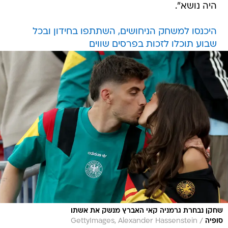
היה נושא".
היכנסו למשחק הניחושים, השתתפו בחידון ובכל
שבוע תוכלו לזכות בפרסים שווים
שחקן נבחרת גרמניה קאי האברץ מנשק את אשתו
/
סופיה
GettyImages, Alexander Hassenstein