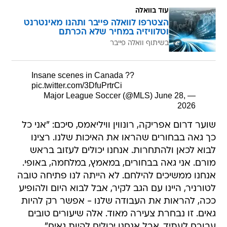
עוד בוואלה
הצטרפו לוואלה פייבר ותהנו מאינטרנט
וטלוויזיה במחיר שלא הכרתם
בשיתוף וואלה פייבר
Insane scenes in Canada ??
pic.twitter.com/3DfuPrtrCi
June 28,
— Major League Soccer (@MLS)
2026
שוער דרום אפריקה, רונווין וויליאמס, סיכם: "אני כל
כך גאה בבחורים שהראו את האיכות שלנו. רצינו
לבוא לכאן ולהתחרות. אנחנו יכולים לעזוב בראש
מורם. אני גאה בבחורים, במאמץ, במלחמה, באופי.
אנחנו ממשיכים להילחם. לא הייתה לנו פתיחה טובה
לטורניר, היינו עם הגב לקיר, אבל לבוא היום ולהופיע
ככה, להראות את העבודה שלנו - אפשר רק להיות
גאים. זו נבחרת צעירה מאוד. אלה שיעורים טובים
עבורם לעתיד, אבל אנחנו יכולים להיות גאים".