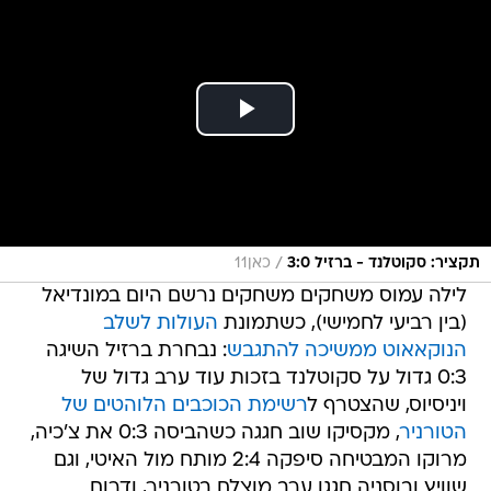
/
תקציר: סקוטלנד - ברזיל 3:0
כאן11
לילה עמוס משחקים משחקים נרשם היום במונדיאל
(בין רביעי לחמישי), כשתמונת
העולות לשלב
הנוקאאוט ממשיכה להתגבש
: נבחרת ברזיל השיגה
0:3 גדול על סקוטלנד בזכות עוד ערב גדול של
ויניסיוס, שהצטרף ל
רשימת הכוכבים הלוהטים של
הטורניר
, מקסיקו שוב חגגה כשהביסה 0:3 את צ'כיה,
מרוקו המבטיחה סיפקה 2:4 מותח מול האיטי, וגם
שוויץ ובוסניה חגגו ערב מוצלח בטורניר, ודרום