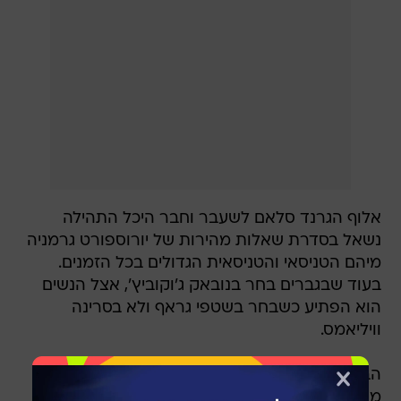
אלוף הגרנד סלאם לשעבר וחבר היכל התהילה
נשאל בסדרת שאלות מהירות של יורוספורט גרמניה
מיהם הטניסאי והטניסאית הגדולים בכל הזמנים.
בעוד שבגברים בחר בנובאק ג'וקוביץ', אצל הנשים
הוא הפתיע כשבחר בשטפי גראף ולא בסרינה
וויליאמס.
הבחירה של בקר מגיעה למרות העובדה שסרינה
מחזיקה ב-23 תארי גרנד סלאם ליחידות - שיא