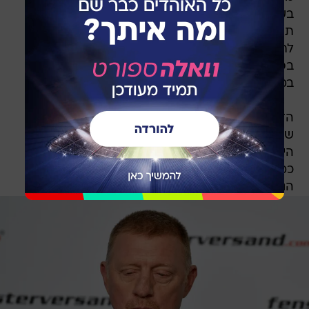
בעידן הפתוח אצל הנשים. גראף, מנגד, זכתה ב-22
תארים בלבד, אך רבים עדיין טוענים שהיא ראויה
לתואר הגדולה בכל הזמנים בזכות 377 שבועות
בפסגת הדירוג העולמי ותקופת שליטה ממושכת
במיוחד בסבב.
הדברים מקבלים משנה תוקף דווקא כעת, לאחר
שוויליאמס קיבלה כרטיס חופשי אחרון לטורניר
היחידות על המשטח האהוב עליה וחזרה לסבב
כמעט ארבע שנים אחרי משחקה האחרון ברמות
הגבוהות.