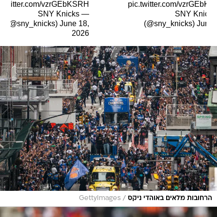
c.twitter.com/vzrGEbKSRH
pic.twitter.com/vzrGEbK
— SNY Knicks
— SNY Knicks
(@sny_knicks)
June 18,
(@sny_knicks)
June 
2026
2
/
הרחובות מלאים באוהדי ניקס
GettyImages