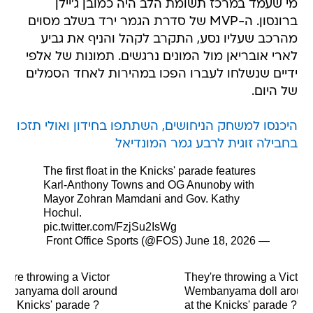
מי שעמד במרכז תשומת הלב היה כמובן ג'יילן
ברונסון. ה-MVP של סדרת הגמר ירד בשלב מסוים
מהרכב שעליו נסע, התקרב לקהל והניף את גביע
לארי אובריאן מול המונים נרגשים. תמונות של אלפי
ידיים שנשלחו לעברו הפכו במהירות לאחד הסמלים
של היום.
היכנסו למשחק הניחושים, השתתפו בחידון ואולי תזכו
בחבילה זוגית לרבע גמר המונדיאל
The first float in the Knicks' parade features
Karl-Anthony Towns and OG Anunoby with
Mayor Zohran Mamdani and Gov. Kathy
Hochul.
pic.twitter.com/FzjSu2IsWg
June 18, 2026
— Front Office Sports (@FOS)
ey're throwing a Victor
They're throwing a Victor
mbanyama doll around
Wembanyama doll aroun
 the Knicks' parade ?
at the Knicks' parade ?