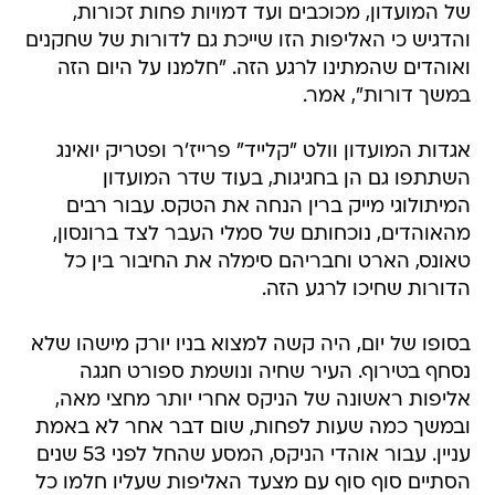
של המועדון, מכוכבים ועד דמויות פחות זכורות,
והדגיש כי האליפות הזו שייכת גם לדורות של שחקנים
ואוהדים שהמתינו לרגע הזה. "חלמנו על היום הזה
במשך דורות", אמר.
אגדות המועדון וולט "קלייד" פרייז'ר ופטריק יואינג
השתתפו גם הן בחגיגות, בעוד שדר המועדון
המיתולוגי מייק ברין הנחה את הטקס. עבור רבים
מהאוהדים, נוכחותם של סמלי העבר לצד ברונסון,
טאונס, הארט וחבריהם סימלה את החיבור בין כל
הדורות שחיכו לרגע הזה.
בסופו של יום, היה קשה למצוא בניו יורק מישהו שלא
נסחף בטירוף. העיר שחיה ונושמת ספורט חגגה
אליפות ראשונה של הניקס אחרי יותר מחצי מאה,
ובמשך כמה שעות לפחות, שום דבר אחר לא באמת
עניין. עבור אוהדי הניקס, המסע שהחל לפני 53 שנים
הסתיים סוף סוף עם מצעד האליפות שעליו חלמו כל