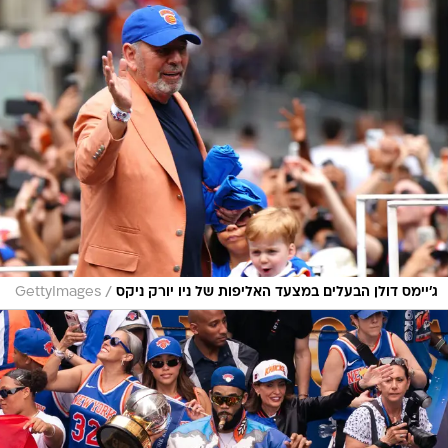
/
ג'יימס דולן הבעלים במצעד האליפות של ניו יורק ניקס
GettyImages