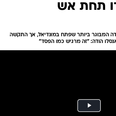
דו תחת אש
ענפים נוספים
לוח שידורים
החידה של ספור
ארכיון מדורים
כתבו לנו
 לשחקן השדה המבוגר ביותר שפתח במונדיאל, אך התקשה