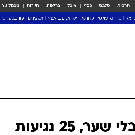
תרבות
סלבס
כסף
אוכל
בריאות
תיירות
טכנולוגיה
ראלי
כדורגל עולמי
כדורסל
ישראלים ב-NBA
תקצירים
עוד בספורט
ליגה אנגלית
ליגת העל
דני אבדיה
מונדיאל 2026
 העל
ליגה ספרדית
דאבל דריבל
NBA
נה
ליגה איטלקית
יורוליג וכדורסל אירופי
טבלאות
ו
ליגה גרמנית
ליגה לאומית
פודקאסטים
ליגה צרפתית
נבחרות ישראל בכדורסל
מסכמים מחזור
שראל
ליגת האלופות
כדורסל נשים
אבא של שבת
ית
הליגה האירופית
מעל הטבעת
דרום אמריקה
סערה בממלכה
טניס
טראש טוק
ספורט אמריקא
10 משחקים בלי שער, 25 נגיעות
פוקר