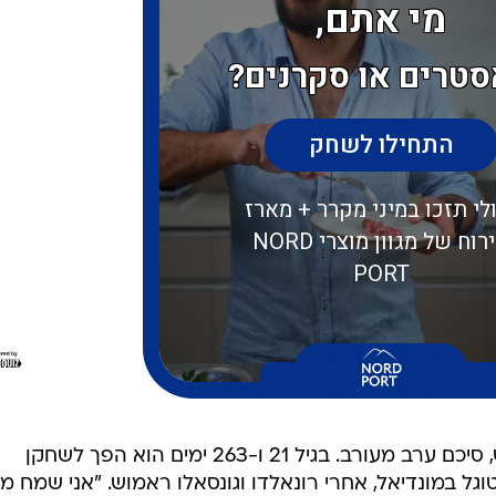
כובש השער של פורטוגל, ז'ואאו נבש, סיכם ערב מעורב. בגיל 21 ו-263 ימים הוא הפך לשחקן
גל במונדיאל, אחרי רונאלדו וגונסאלו ראמוש. "אני שמח מ