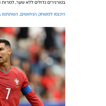
בטורנירים גדולים ללא שער, למרות 33 בעיטות בתקופה הזו, 11 מהן למסגרת.
היכנסו למשחק הניחושים, השתתפו בחי