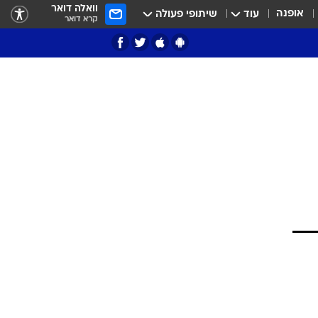
וואלה דואר
אופנה
עוד
שיתופי פעולה
קרא דואר
ציון 3
דאבל דריבל
י