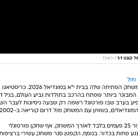
/
נגו 1:1
כאן11
האכזבה בפורטוגל גדולה אחרי ה-1:1 מול
במשחק הפתיחה שלה בבית י"א במונדיאל 2026. כריסטיאנו
רונאלדו בן ה-41 הפך לשחקן השדה המבוגר
שה להשפיע בערב שבו פורטוגל רשמה רק שבעה ניסיונות לעבר ה
נדיאלים, בשוויון עם המשחק מול דרום קוריאה ב-2002.
למעשה, כריסטיאנו רונאלדו נגע בכדור 25 פעמים בלבד לאורך המשחק. אף שחקן פורטוגלי
דול לא נגע פחות בכדור. בנוסף, הקפטן סגר משחק עשירי ברציפות