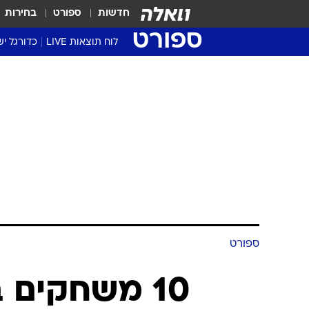
חדשות
ספורט
בחירות
ספורט
לוח תוצאות LIVE
כדורגל יש
ליגת העל Winner
סטט' ליגת
גביע המדי
גביע הטוט
שגרירים
נבחרות י
ליגה לאומ
ליגה א'
ספורט