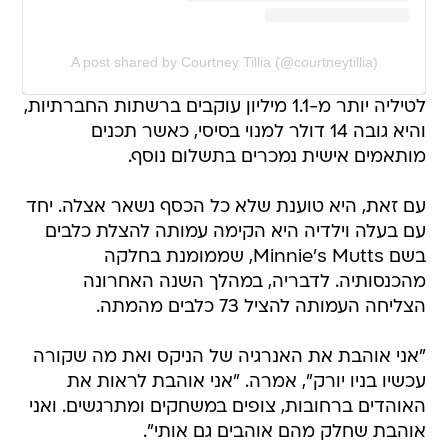
A post shared by Courtney Tillia (@courtneytillia)
לטיליה יותר מ-1.1 מיליון עוקבים ברשתות החברתיות,
והיא גובה 14 דולר למנוי בסיסי, כאשר תכנים
מותאמים אישית נמכרים בתשלום נוסף.
עם זאת, היא טוענת שלא כל הכסף נשאר אצלה. יחד
עם בעלה וילדיה היא הקימה עמותה להצלת כלבים
בשם Minnie's Mutts, שממומנת בחלקה
מהכנסותיה. לדבריה, במהלך השנה האחרונה
הצליחה העמותה להציל 73 כלבים מהמתה.
"אני אוהבת את האנרגיה של הניקס ואת מה שקורה
עכשיו בניו יורק", אמרה. "אני אוהבת לראות את
האוהדים ברחובות, צופים במשחקים ומתרגשים. ואני
אוהבת שחלק מהם אוהבים גם אותי".