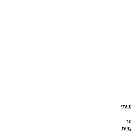
שתי
 היינו ממש קרובים ובדקה ה-90 בגמר
עשת