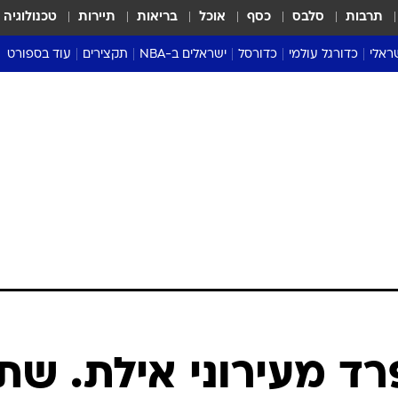
תרבות
סלבס
כסף
אוכל
בריאות
תיירות
טכנולוגיה
ראלי
כדורגל עולמי
כדורסל
ישראלים ב-NBA
תקצירים
עוד בספורט
ליגה אנגלית
ליגת העל
דני אבדיה
מונדיאל 2026
 העל
ליגה ספרדית
דאבל דריבל
NBA
נה
ליגה איטלקית
יורוליג וכדורסל אירופי
טבלאות
ו
ליגה גרמנית
ליגה לאומית
פודקאסטים
ליגה צרפתית
נבחרות ישראל בכדורסל
מסכמים מחזור
שראל
ליגת האלופות
כדורסל נשים
אבא של שבת
ית
הליגה האירופית
מעל הטבעת
דרום אמריקה
סערה בממלכה
טניס
טראש טוק
ספורט אמריקא
רד מעירוני אילת. שתי
פוקר