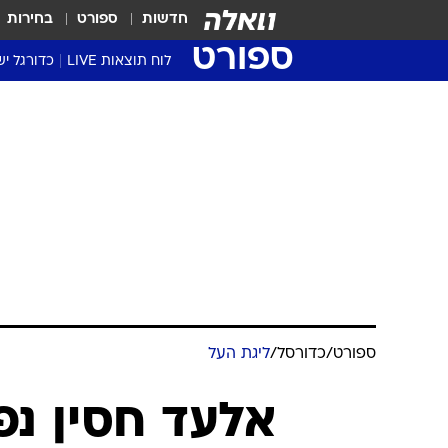
חדשות
ספורט
בחירות
ספורט
לוח תוצאות LIVE
כדורגל יש
ליגת העל Winner
סטט' ליגת
גביע המדי
גביע הטוט
שגרירים
נבחרות י
ליגה לאומ
ליגה א'
ספורט
/
כדורסל
/
ליגת העל
אלעד חסין נפ