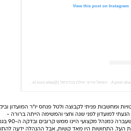
View this post on Instagram
A post shared by Hapoel Ironi Eilat - הפועל עירוני אילת בכדורסל (@hapoel.ironi.eilat)
ות ומחשבות פניתי לקבוצה ולטל פנחס יו"ר המועדון וביק
עתי למועדון לפני שנה וחצי והמשימה הייתה ברורה -
להחזיר את אילת לליגת העל. בשנה שעברה כמנהל מקצועי
גת העל. התחושות היו מאד קשות, אבל ההנהלה ידעה להת