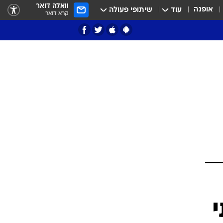
וואלה דואר
אופנה
עוד
שיתופי פעולה
קרא דואר
ציון 3
דאבל דריבל
י