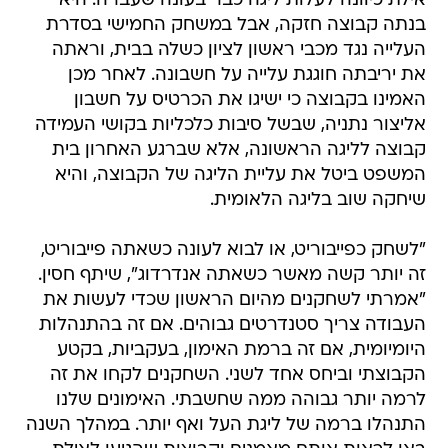
אילת כיוונה לעלות ליגה כבר בעונה שעברה. היא
בנתה קבוצה חזקה, אבל במשחק החמישי בסדרת
העלייה נגד מכבי ראשון לציון כשלה בבית, וראתה
את יריבתה חוגגת עלייה על חשבונה. לאחר מכן
האמינו בקבוצה כי ישיגו את הכרטיס על חשבון
אליצור נתניה, שבשל סיבות כלכליות בקושי העמידה
קבוצה לליגה הראשונה, אלא שברגע האחרון בית
המשפט ביטל את עליית הליגה של הקבוצה, והיא
שיחקה שוב בליגה הלאומית.
"לשחק כפייבוריט, או לבוא לעונה כשאתה פייבוריט,
זה יותר קשה מאשר כשאתה אנדרדוג", שיתף חסין.
"אמרתי לשחקנים מהיום הראשון שכדי לעשות את
העבודה צריך סטנדרטים גבוהים. אם זה בהתנהלות
היומיומית, אם זה ברמת האימון, בעקביות, בקטע
הקבוצתי וביחס אחד לשני. השחקנים לקחו את זה
לרמה יותר גבוהה ממה שחשבתי. האימונים שלנו
התנהלו ברמה של ליגת העל ואף יותר. במהלך השנה