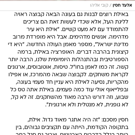
/
אלעד חסין
קובי אליהו
באילת רוצים לבנות גם בעונה הבאה קבוצה ראויה
לליגת העל, אלא שכדי לעשות זאת הם צריכים
להתמודד עם לא מעט קשיים. "אילת היא עיר
מדהימה. אנשים מדהימים. אבל היא מופרדת מרוב
מדינת ישראל", מספר מאמן העולה החדשה. "היא די
קיצונית בהרבה דברים. האופרציה באילת, ברמה
הספורטיבית ובהתנהלות היומיומית שלנו, הרבה יותר
קשה. זה כמו לאמן בחו"ל. טיסות, אוטובוסים, ארגונים
לקראת משחקים. לקבוצה שבאה מהמרכז, או אפילו
מהקריות, נסיעה לאילת היא עניין חד פעמי בעונה,
ובפלייאוף אולי עוד כמה פעמים. באילת אתה טס כל
שבוע, וזה דורש הרבה מאוד מהשחקנים. זה לא קל,
לא גופנית, לא מנטלית ולא ארגונית".
חסין מסכם: "זה היה אתגר מאוד גדול. אילת,
בתקופה הקודמת, הייתה עם תקציבים גבוהים, בין