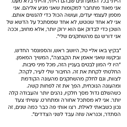
הייתי בכל המועדונים שבהם הייתי, והייתי בלא מעט.
אני מאוד מתחבר למקומות שאני מגיע אליהם. אני
מסמן לעצמי יעדים, ועושה הכול כדי להגשים אותם.
אני לא אחד שנוטש, לא אחד שמסתכל על הדשא של
השכן כדי לבדוק אם הוא ירוק יותר, אלא מחויב, וככה
אני דורש גם מהשחקנים שלי".
"בקיץ באו אליי טל, היושב ראש, והספונסר החדש,
וביקשו שאני אאמן את הקבוצה", המשיך המאמן.
"היו לי המון לבטים בעניין הזה, מכל מיני סיבות.
החלטתי לקחת את זה. החיבור שלי לעיר, לקהל,
לצוות, וגם לחלק מהשחקנים מהעונה הקודמת
ומהעונה הנוכחית, הפך את זה לפחות קשה.
כשהשלם גדול מסך חלקיו, נהנים יותר והעבודה קלה
יותר. אני לא מסתכל אחורה ומתחרט. עשיתי צעד
נכון כשבאתי לאילת. רצו אותי פה כבר כמה שנים, זה
הסתדר, וכנראה שזה עבד לשני הצדדים".