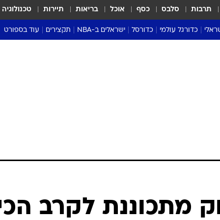
תרבות
סלבס
כסף
אוכל
בריאות
תיירות
טכנולוגיה
ראלי
כדורגל עולמי
כדורסל
ישראלים ב-NBA
תקצירים
עוד בספורט
ליגה אנגלית
ליגת העל
דני אבדיה
מונדיאל 2026
 העל
ליגה ספרדית
דאבל דריבל
NBA
נה
ליגה איטלקית
יורוליג וכדורסל אירופי
טבלאות
ו
ליגה גרמנית
ליגה לאומית
פודקאסטים
ליגה צרפתית
נבחרות ישראל בכדורסל
מסכמים מחזור
שראל
ליגת האלופות
כדורסל נשים
אבא של שבת
ית
הליגה האירופית
מעל הטבעת
דרום אמריקה
סערה בממלכה
טניס
טראש טוק
ספורט אמריקא
ק מתכוננת לקרב הכי
פוקר