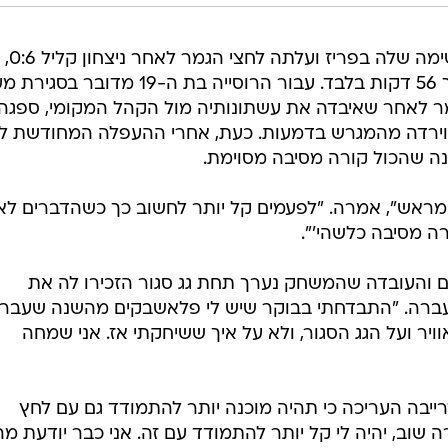
על הרומנייה סוראנה קירסטאה בתוך 56 דקות בלבד. עבור הרוסייה בת ה-19 מדובר
מר לאחר שאיבדה את עשתונותיה מול הקהל המקומי, ספגה
וירדה מהמגרש בדמעות. כעת, אחרי ההעפלה המחודשת לח
נה שהכול קורה מסיבה מסוימת.
מראש", אמרה. "לפעמים קל יותר לחשוב כך כשהדברים לא
ה מסיבה כלשהי'".
ום והעובדה שהמשחק נערך תחת גג סגור הזכירו לה את
עברה. "התבדחתי בבוקר שיש לי פלאשבקים מהשנה שעברה
ויר ועל הגג הסגור, ולא על איך ששיחקתי אז. אני שמחה
ייבה העריכה כי תהיה מוכנה יותר להתמודד גם עם לחץ
ה שוב, יהיה לי קל יותר להתמודד עם זה. אני כבר יודעת מה