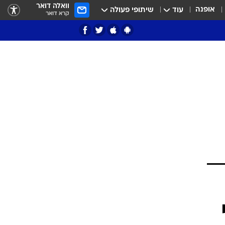
וואלה דואר
אופנה
עוד
שיתופי פעולה
קרא דואר
ציון 3
דאבל דריבל
י