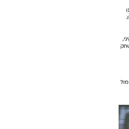
 "עברנו
.
י,
שחק
מול