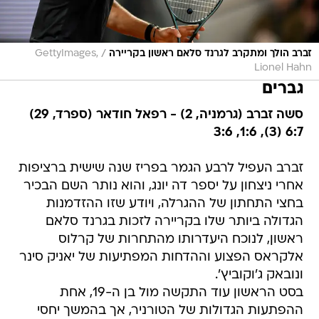
/
זברב הולך ומתקרב לגרנד סלאם ראשון בקריירה
GettyImages,
Lionel Hahn
גברים
סשה זברב (גרמניה, 2) - רפאל חודאר (ספרד, 29)
6:7 (3), 1:6, 3:6
זברב העפיל לרבע הגמר בפריז שנה שישית ברציפות
אחרי ניצחון על יספר דה יונג, והוא נותר השם הבכיר
בחצי התחתון של ההגרלה, ויודע שזו ההזדמנות
הגדולה ביותר שלו בקריירה לזכות בגרנד סלאם
ראשון, לנוכח היעדרותו מהתחרות של קרלוס
אלקראס הפצוע וההדחות המפתיעות של יאניק סינר
ונובאק ג'וקוביץ'.
בסט הראשון עוד התקשה מול בן ה-19, אחת
ההפתעות הגדולות של הטורניר, אך בהמשך יחסי