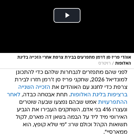
אוהדי פריז סן ז'רמן מתפרעים בבירת צרפת אחרי הזכייה בליגת
/
האלופות
רויטרס
לפני שהם מתפזרים לנבחרות שלהם כדי להתכונן
למונדיאל 2026, שחקני פריז סן ז'רמן חזרו לבירת
צרפת כדי לחגוג עם האוהדים את
הזכייה השנייה
ברציפות בליגת האלופות
. תחת אבטחה כבדה,
לאחר
ההתפרעויות
אמש שבהם נפצעו שבעה שוטרים
ונעצרו 416 בני אדם, השחקנים העבירו את הגביע
האירופי מיד ליד על הבמה בשאן דה מארס, לקול
תשואות הקהל וכולם שרו: "מי שלא קופץ, הוא
ממארסיי".