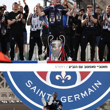
/
מאטביי סאפונוב עם הגביע
רויטרס