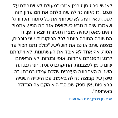
לאנשי פריז סן ז'רמן אמר: "מעולם לא ויתרתם על
פ.ס.ז'. זו גאווה גדולה שהובלתם את המועדון הזה
לפסגת אירופה. לא שכחתי את כל מומחי הכדורגל
שאמרו שיהיה נורא כשלואיס אנריקה הגיע. אתמול
ראינו מאמן שהיה מנצח תזמורת יוצא דופן. זו
התשובה הטובה ביותר לכל הביקורות. שני כוכבים,
מצפה שתביאו גם את השלישי. "כולם נתנו הכול עד
הסוף. אף אחד לא איבד את העשתונות. לא ויתרתם
לרגע והפגנתם אחדות, אופי ובגרות. לא הראיתם
שום סימן לעצבנות. החזקתם מעמד, חזרתם, ועד
השנייה האחרונה העצבים שלכם עמדו במבחן. זה
סימן של קבוצה גדולה באמת. עם הזכייה השנייה
ברציפות, אין ספק שפ.ס.ז' היא הקבוצה הגדולה
באירופה".
פריז סן ז'רמן
ליגת האלופות