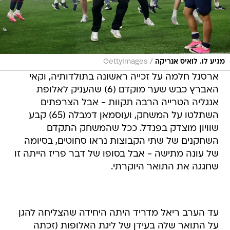
/
מגיע לו. לואיס אנריקה
GettyImages
ארסנל חלמה על זכייה ראשונה בתולדותיה, וקאי
האברץ כבש שער מוקדם (6) שהעניק לאלופת
אנגליה הטרייה הרבה תקוות - אבל הצרפתים
השתלטו על המשחק, ועוסמאן דמבלה (65) קבע
שוויון מוצדק בפנדל. ככל שהמשחק התקדם
השחקנים של שתי הקבוצות נראו סחוטים, בסיומה
של עונה מתישה - אבל בסופו של דבר פריז הייתה זו
שחגגה את התואר היוקרתי.
עד הערב ריאל מדריד היתה היחידה שהצליחה להגן
על התואר שלה בעידן של ליגת האלופות (זכתה