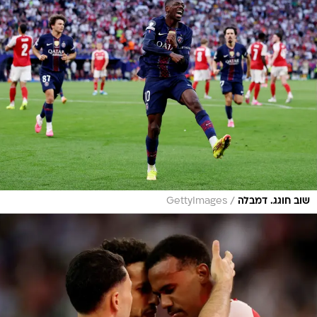
/
שוב חוגג. דמבלה
GettyImages