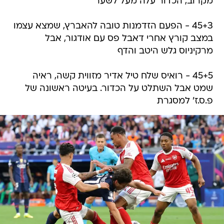
מקרוב, הכדור עלה מעל לשער
45+3 - הפעם הזדמנות טובה להאברץ, שמצא עצמו
במצב קורץ אחרי דאבל פס עם אודגור, אבל
מרקיניוס גלש היטב והדף
45+5 - רואיס שלח טיל אדיר מזווית קשה, ראיה
שמט אבל השתלט על הכדור. בעיטה ראשונה של
פ.ס.ז' למסגרת