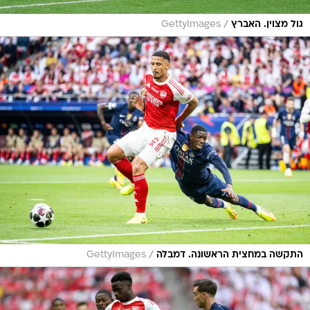
/
גול מצוין. האברץ
GettyImages
/
התקשה במחצית הראשונה. דמבלה
GettyImages