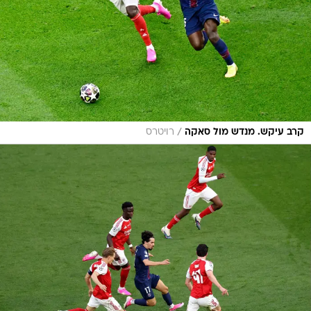
/
קרב עיקש. מנדש מול סאקה
רויטרס