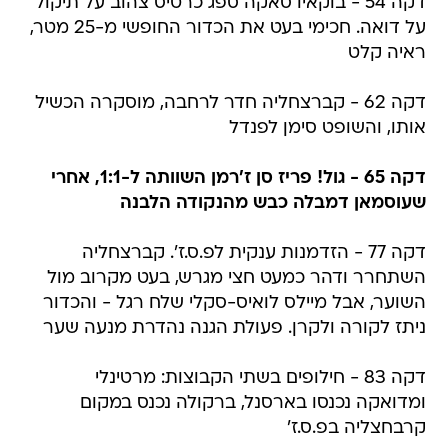
דקה 54 - בוקאיו סאקה ספג כרטיס צהוב על תיקול
על דואה. חכימי בעט את הכדור החופשי מ-25 מטר,
ראיה קלט
דקה 62 - קברצחליה חדר לרחבה, מוסקרה הכשיל
אותו, והשופט סימן לפנדל
דקה 65 - גול! פריז סן ז'רמן השוותה ל-1:1, אחרי
שעוסמאן דמבלה כבש מהנקודה הלבנה
דקה 77 - הזדמנות ענקית לפ.ס.ז'. קברצחליה
השתחרר ודהר כמעט חצי מגרש, בעט מקרוב מול
השוער, אבל מיילס לואיס-סקלי שלח רגל - והכדור
ניתז לקורה ולקרן. פעולת הגנה נהדרת מנעה שער
דקה 83 - חילופים בשתי הקבוצות: מרטינלי
ומדואקה נכנסו בארסנל, ברקולה נכנס במקום
קרבחצליה בפ.ס.ז'