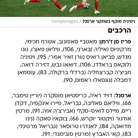
/
ויטיניה מוקף בשחקני ארסנל
GettyImages
הרכבים
פריז סן ז'רמן:
מאטביי סאפונוב, אשרף חכימי,
מרקיניוס (איליה זבארני, 106), וויליאן פאצ'ו, נונו
מנדש, פביאן רואיס (וורן זאיר אמרי, 95), ויטיניה
(לוקאס בראלדו, 106), ז'ואאו נבש, דזירה דואה,
חביצ'ה קברצחליה (ברדלי ברקולה, 83), עוסמאן
דמבלה (גונסאלו ראמוס, 90).
ארסנל:
דויד ראיה, כריסטיאן מוסקרה (יוריין טימבר,
66), וויליאם סאליבה, גבריאל, פיירו אינקפיה, דקלן
רייס, מיילס לואיס-סקלי (אבירצ'ה אזה, 91), מרטין
אודגור (ויקטור יוקרש, 66), בוקאיו סאקה (נינו
מדואקה, 84), לאנדרו טרוסאר (גבריאל מרטינלי,
83), קאי האברץ (מרטין סובימנדי, 91).