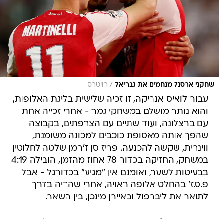
/
שחקני ארסנל מנחמים את גבריאל
רויטרס
עבור לואיס אנריקה, זו זכיה שלישית בליגת האלופות,
והוא נותר מושלם במשחקי גמר - אחרי זכייה אחת
עם ברצלונה, ועוד שתיים עם הצרפתים, בקבוצה
שהפך אותה מאסופת כוכבים למכונה משומנת,
ווינרית, שקשה להכנעה. פריז סן ז'רמן שלטה לחלוטין
במשחק, החזיקה בכדור 78 אחוז מהזמן, הובילה 4:19
בבעיטות לשער, ואומנם אין "מגיע" בכדורגל - אבל
פ.ס.ז' בהחלט אלופה ראויה, אחרי שהדיה בדרך
לתואר את ליברפול ובאיירן מינכן, בין השאר.