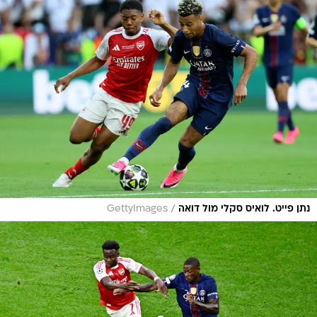
/
נתן פייט. לואיס סקלי מול דואה
GettyImages