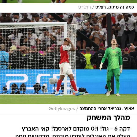
/
כמה זה מתוק. רואיס
רויטרס
/
אאוץ'. גבריאל אחרי ההחמצה
GettyImages
מהלך המשחק
דקה 6 - גול! 0:1 מוקדם לארסנל! קאי האברץ
העלה את האנגלים ליתרון מוקדם. מרקיניוס ניסה