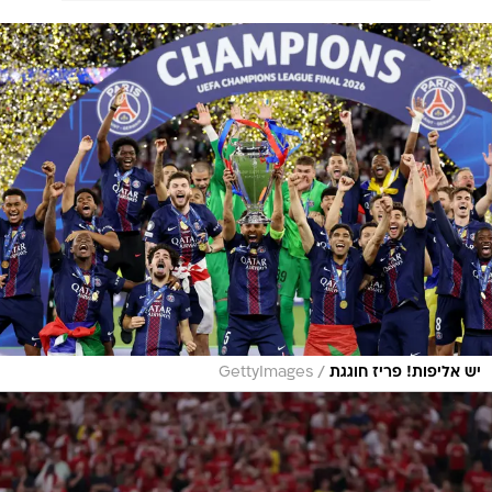
/
יש אליפות! פריז חוגגת
GettyImages