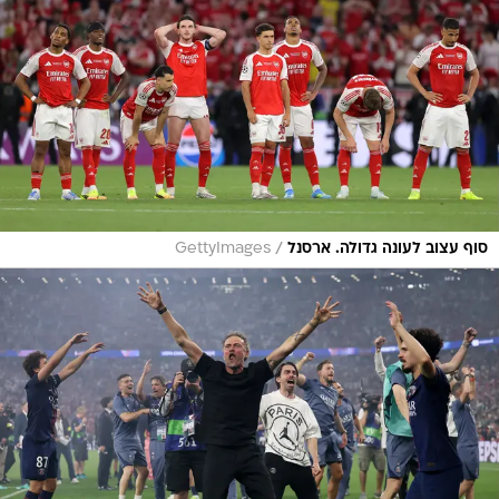
/
סוף עצוב לעונה גדולה. ארסנל
GettyImages