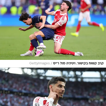
/
קרב קשוח בקישור. ויטיניה מול רייס
GettyImages