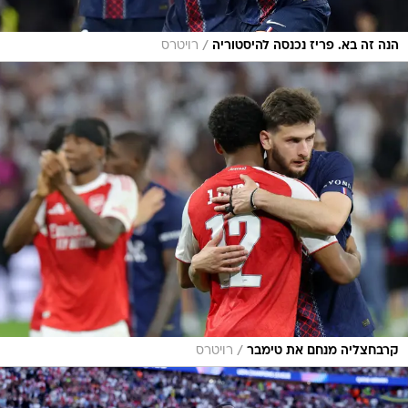
/
הנה זה בא. פריז נכנסה להיסטוריה
רויטרס
/
קרבחצליה מנחם את טימבר
רויטרס