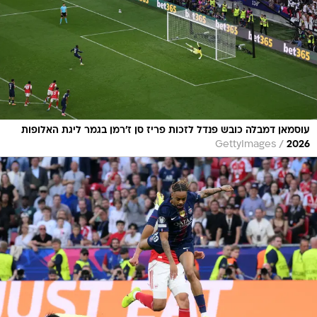
עוסמאן דמבלה כובש פנדל לזכות פריז סן ז'רמן בגמר ליגת האלופות
/
GettyImages
2026