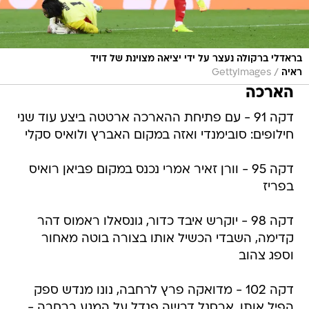
בראדלי ברקולה נעצר על ידי יציאה מצוינת של דויד
/
ראיה
GettyImages
הארכה
דקה 91 - עם פתיחת ההארכה ארטטה ביצע עוד שני
חילופים: סובימנדי ואזה במקום האברץ ולואיס סקלי
דקה 95 - וורן זאיר אמרי נכנס במקום פביאן רואיס
בפריז
דקה 98 - יוקרש איבד כדור, גונסאלו ראמוס דהר
קדימה, השבדי הכשיל אותו בצורה בוטה מאחור
וספג צהוב
דקה 102 - מדואקה פרץ לרחבה, נונו מנדש ספק
הפיל אותו, ארסנל דרשה פנדל על המגע ברחבה -