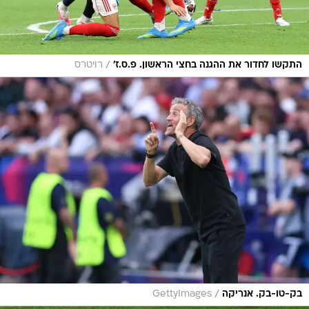
/
התקשו לחדור את ההגנה בחצי הראשון. פ.ס.ז'
רויטרס
/
בק-טו-בק. אנריקה
GettyImages