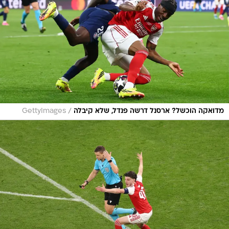
/
מדואקה הוכשל? ארסנל דרשה פנדל, שלא קיבלה
GettyImages