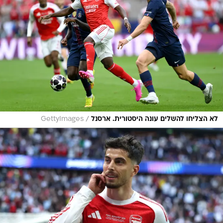
/
לא הצליחו להשלים עונה היסטורית. ארסנל
GettyImages