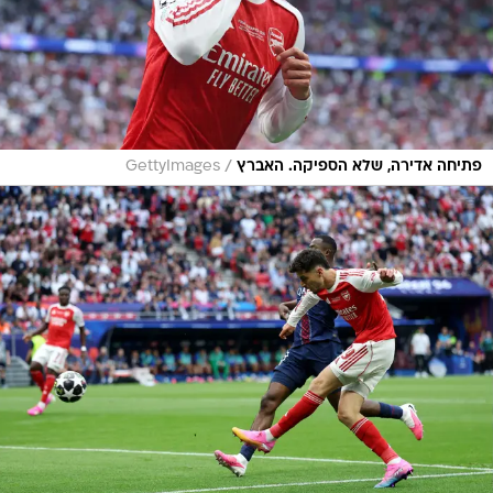
/
פתיחה אדירה, שלא הספיקה. האברץ
GettyImages