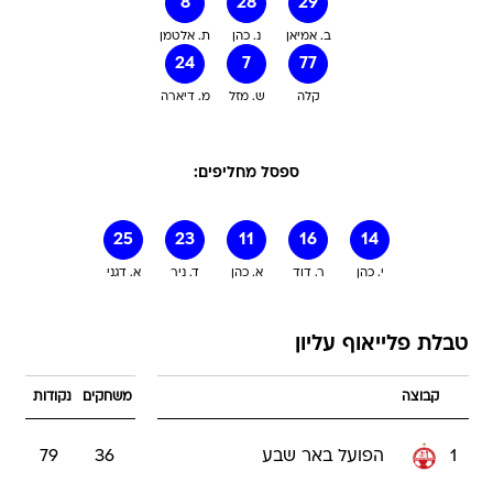
8
28
29
ב. אמיאן
נ. כהן
ת. אלטמן
24
7
77
קלה
ש. מזל
מ. דיארה
ספסל מחליפים:
25
23
11
16
14
י. כהן
ר. דוד
א. כהן
ד. ניר
א. דגני
טבלת פלייאוף עליון
קבוצה
משחקים
נקודות
1
הפועל באר שבע
36
79