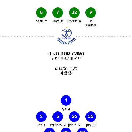
8
7
32
9
ט.
א. סולומון
ס. קאני
ד. חזיזה
סטיוארט
הפועל פתח תקוה
מאמן:
עומר
פרץ
מערך המשחק
4:3:3
1
ע. כץ
2
5
66
35
ש. רוזן
א. רוטמן
א. מוסונדה
נ. כהן