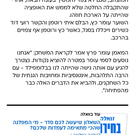
המוצהב, שגם לא צפוי להמשיך בעונה הבאה, אחרי
שהתקבלה החלטה שלא לממש את האופציה
שהייתה על הארכת חוזהו.
השוער עומר כץ, הבלם איתי רוטמן והקשר רועי דוד
כשירים וייכללו בסגל, כאשר כץ ורוטמן אף צפויים
בהרכב.
המאמן עומר פרץ אמר לקראת המשחק: "אנחנו
נוסעים לסמי עופר במטרה להוציא נקודות. נצטרך
להגיע עם אותה גישה שהייתה לנו בבלומפילד - עם
הרבה התלהבות, אינטנסיביות ומחויבות הגנתית של
כל השחקנים, ולהביא את הדברים האלה כבר
מהפתיחה".
עוד בוואלה
השאלון שיעשה לכם סדר - מי המפלגה
שהכי מתאימה לעמדות שלכם?