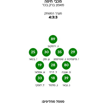
מכבי חיפה
מאמן:
ברק
בכר
מערך המשחק
4:3:3
89
ג. ירמקוב
25
30
35
29
י. פיינגזיכט
נ. שטייפמן
ע. סק
י. בטאי
19
28
80
פ. אגבה
ד. דרזי
א. אזולאי
33
18
39
נ. גבאי
ג. מלמד
ל. לוסקי
ספסל מחליפים: