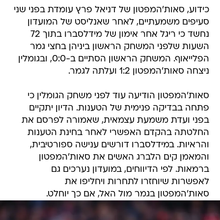
כידוע, סאות'המפטון של דניאל פרץ עומדת בפני שני
סעיפים משמעתיים, לאחר שאנליסט של המועדון
נחשד כי ריגל אחר אימון של מידלסברו בתוך 72
השעות שלפני המשחק הראשון ביניהן בחצי גמר
הפלייאוף. המשחק הראשון הסתיים ב-0:0, ובגומלין
ניצחה סאות'המפטון 1:2 ועלתה לגמר.
סאות'המפטון הודיעה עוד לפני משחק הגומלין כי
פתחה בבדיקה פנימית של הטענות. הדיון יתקיים
בפני ועדת משמעת עצמאית, שאמורה לפרסם את
החלטתה בהקדם האפשרי לאחר בחינת הטענות
והראיות. במידלסברו דורשים ענישה ספורטיבית,
והמאמן קים הלברג האשים את סאות'המפטון
ברמאות. לפי הדיווחים, במועדון נערכים גם
לאפשרות שיוחזרו לתחרות ויחליפו את
סאות'המפטון בגמר מול האל, אם כך יוחלט.