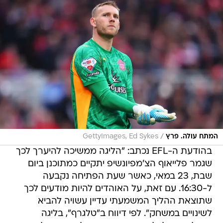
/
המתח עולה. פרץ
GettyImages, Ed Sykes
בהודעת ה-EFL נכתב: "הליגה ממשיכה להיערך לכך
שגמר פלייאוף הצ'מפיונשיפ יתקיים כמתוכנן ביום
שבת, 23 במאי, כאשר שעת הפתיחה נקבעה
ל-16:30. עם זאת, על האוהדים להיות מודעים לכך
שתוצאת ההליך המשמעתי עדיין עשויה להביא
לשינויים במשחק". לפי דיווח ב"טלגרף", בליגה