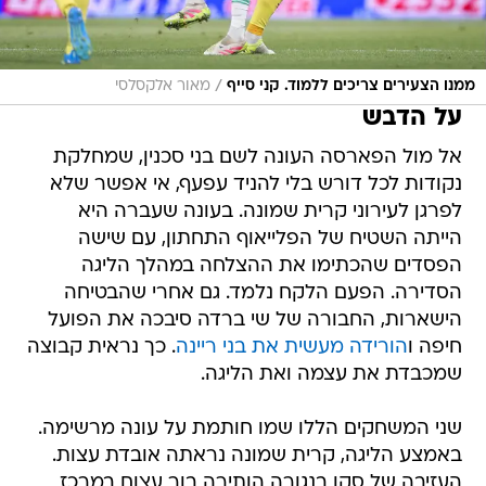
/
ממנו הצעירים צריכים ללמוד. קני סייף
מאור אלקסלסי
על הדבש
אל מול הפארסה העונה לשם בני סכנין, שמחלקת
נקודות לכל דורש בלי להניד עפעף, אי אפשר שלא
לפרגן לעירוני קרית שמונה. בעונה שעברה היא
הייתה השטיח של הפלייאוף התחתון, עם שישה
הפסדים שהכתימו את ההצלחה במהלך הליגה
הסדירה. הפעם הלקח נלמד. גם אחרי שהבטיחה
הישארות, החבורה של שי ברדה סיבכה את הפועל
חיפה ו
הורידה מעשית את בני ריינה
. כך נראית קבוצה
שמכבדת את עצמה ואת הליגה.
שני המשחקים הללו שמו חותמת על עונה מרשימה.
באמצע הליגה, קרית שמונה נראתה אובדת עצות.
העזיבה של סקו בנגורה הותירה בור עצום במרכז