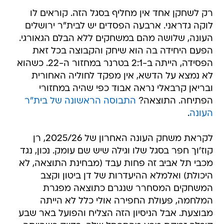
רק לשחקן אחד אין מחליף בסגל הזה. קוראים לו
לוקה גדראני. ארבעה הפסדים יש לבית"ר ירושלים
העונה, שלושה מהם במשחקים ללא הבלם הגאורגי.
הפעם היחידה בה הוא שיחק והקבוצה בכל זאת
הפסידה, הייתה ב-2:1 בטרנר במחזור ה-22. כשהוא
לא נמצא על הדשא, אין מפקד לחוליה האחורית
ובריאן קרבאלי נראה אבוד כפי שהיה במחזורי
הפתיחה. התוצאה?
התבוסה הראשונה של בית"ר
העונה
.
לקראת משחק העונה האחרון של 2025/26, רן
קוז'וך חפר בסגל שלו וגילה שיש שם עומק. נכון, נגד
מכבי תל אביב זה פחות עבד (מבחינת התוצאה, לא
היכולת) ואלמלא ההיעדרות של דן ביטון וקצב
המשחקים המסחרר שנגרם כתוצאה מפגרת
המלחמה, פעולת החפירה אולי כלל לא הייתה
מבוצעת. אבל הניסיון הזה הצליח והפועל באר שבע