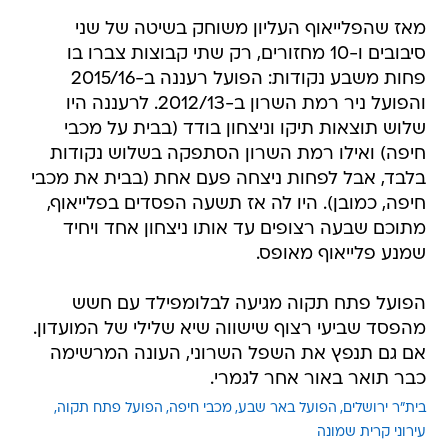
מאז שהפלייאוף העליון משוחק בשיטה של שני
סיבובים ו-10 מחזורים, רק שתי קבוצות צברו בו
פחות משבע נקודות: הפועל רעננה ב-2015/16
והפועל ניר רמת השרון ב-2012/13. לרעננה היו
שלוש תוצאות תיקו וניצחון בודד (בבית על מכבי
חיפה) ואילו רמת השרון הסתפקה בשלוש נקודות
בלבד, אבל לפחות ניצחה פעם אחת (בבית את מכבי
חיפה, כמובן). היו לה אז תשעה הפסדים בפלייאוף,
מתוכם שבעה רצופים עד אותו ניצחון אחד ויחיד
שמנע פלייאוף מאופס.
הפועל פתח תקוה מגיעה לבלומפילד עם חשש
מהפסד שביעי רצוף שישווה שיא שלילי של המועדון.
אם גם תנפץ את השפל השרוני, העונה המרשימה
כבר תואר באור אחר לגמרי.
בית"ר ירושלים
הפועל באר שבע
מכבי חיפה
הפועל פתח תקוה
עירוני קרית שמונה