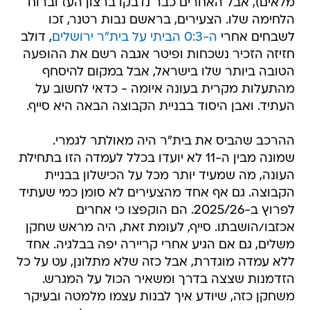
מלאים), אבל האחרים כבר נדבקו ברצון העז וברוח
הלחימה שלו. הצעירים, בראשם נבות רטנר, זכו
לשבחים אחרי
ה-0:3 הביתי על בית"ר ירושלים
, דולב
חזיזה הזכיר נשכחות ופיטר אגבה רשם את ההופעה
הטובה ביותר שלו בישראל, אבל במקום להיסחף
מהתעלות מקרית בעונה איומה - כדאי לחשוב על
העתיד. ואבן היסוד בבניית הקבוצה הבאה היא סייף.
ההרכב שהביס את בית"ר היה מאולתר לגמרי.
שמונה מבין ה-11 לא יועדו בכלל לעמדה הזו בתחילת
העונה, מה שמעיד יותר מכל על הכישלון בבניית
הקבוצה. גם אף אחד מהצעירים לא סומן כמי שעתיד
לפרוץ ב-2025/26. הם הוקפצו כי אחרים
אכזבו/הושבתו. סייף, לעומת זאת, היה מראש שחקן
משלים, גם אם הגיע אחרי קריירה יפה בבלגיה. אחד
ללא עמדה מוגדרת, אבל כזה שלא מתלונן, עט על כל
הזדמנות שצצה בדרך ומשאיר הכול על המגרש.
משחקן כזה, שיודע איך לבנות עצמו מלמטה ובעיקר