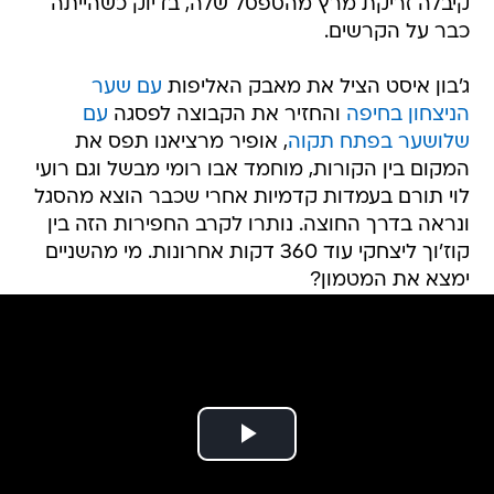
קיבלה זריקת מרץ מהספסל שלה, בדיוק כשהייתה
כבר על הקרשים.
ג'בון איסט הציל את מאבק האליפות
עם שער
הניצחון בחיפה
והחזיר את הקבוצה לפסגה
עם
שלושער בפתח תקוה
, אופיר מרציאנו תפס את
המקום בין הקורות, מוחמד אבו רומי מבשל וגם רועי
לוי תורם בעמדות קדמיות אחרי שכבר הוצא מהסגל
ונראה בדרך החוצה. נותרו לקרב החפירות הזה בין
קוז'וך ליצחקי עוד 360 דקות אחרונות. מי מהשניים
ימצא את המטמון?