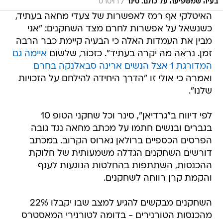
/
בעיה שמשפיעה על כולם. סינר
רויטרס
האיטלקי אף רמז לאפשרות של צעדי מחאה בעתיד,
כשנשאל על אפשרות לחרם מצד השחקנים: "אני
מבין את העמדות האלה כי הבעיה קיימת כבר הרבה
זמן. נראה מה יקרה בעתיד". כזכור, שלשום
איימה גם
המדורגת 1 אצל הנשים ארינה סבאלנקה בחרם
ואמרה כי אולי זו "הדרך היחידה להילחם על הזכויות
שלנו".
לפי דיווח ב"גרדיאן", סינר וכל שחקני הטופ 10
בגברים ובנשים חתמו על מכתב מחאה נגד גובה
הפרסים הכספיים ברולאן גארוס הקרוב. במכתב
דורשים השחקנים הגדלה משמעותית של חלוקת
ההכנסות, השתתפות בהחלטות הנוגעות לענף
והקמת קרן רווחה לשחקנים.
השחקנים מבקשים להגיע למצב שבו יקבלו 22%
מהכנסות הטורנירים - בדומה לטורנירי המאסטרס