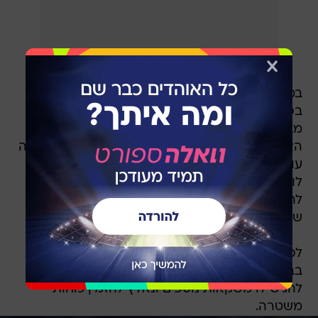
במידה שדבריי פגעו בנהגת המונית, אני מתנצל
בפניה בכנות ובכל הלב על כך", מסר דיילה. "אני
מבקש להתנצל גם בפני כל אנשי המועדון ובפני
האוהדות והאוהדים הנפלאים שלנו. התנהלות זו אינה
עומדת בסטנדרטים ובערכים שאני מציב לעצמי. אני
לוקח אחריות על הסיטואציה ומתחייב ללמוד ממנה,
להשתפר ולטפל בדברים הללו באופן מקצועי וראוי.
שוב, אני מתנצל בכנות".
לפני כחודש דיילה עלה לכותרות לאחר שהשתכר
בבר בפלורנטין, ובשלב מסוים בעלי המקום סירב
להגיש לו משקאות נוספים ונאלץ להזמין כוחות
משטרה.