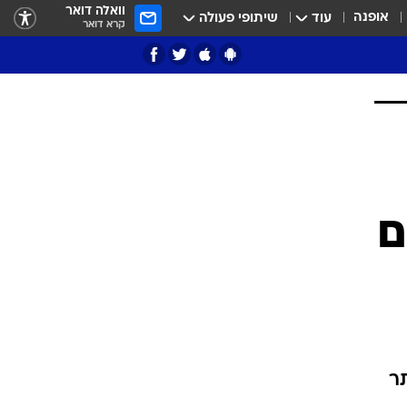
וואלה דואר
אופנה
עוד
שיתופי פעולה
קרא דואר
ציון 3
דאבל דריבל
ם
י
ר