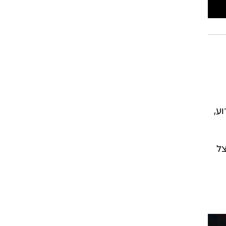
רוגבי וקריקט
גולף
ביליארד
תקצירים
ע,
צל