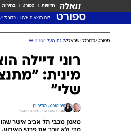
חדשות
ספורט
בחירות
ספורט
לוח תוצאות LIVE
כדורגל יש
ליגת העל Winner
סטט' ליגת
ספורט
/
כדורגל ישראלי
/
ליגת העל Winner
גביע המדי
גביע הטוט
רוני דיילה ה
שגרירים
מינית: "מתנצ
נבחרות י
ליגה לאומ
שלי"
ליגה א'
יניב טוכמן, 
הודיה רן
עודכן לאחרונה: 3.5.2026 / 18:41
מאמן מכבי תל אביב אישר שהוא 
מדי ולא זוכר את פרטי האירוע. 