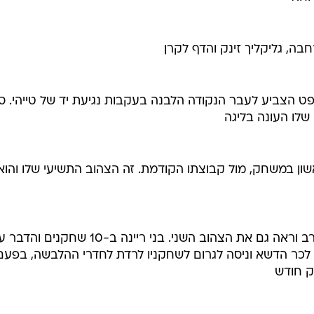
בה, גליקליך זינק והדף לקרן
י סכנין! אחרי בדיקת VAR, השופט הצביע לעבר הנקודה הלבנה בעקבות נגיעת יד של טייהי.
שלו העונה בליגה
ן במשחק, מול קבוצתו הקודמת. זה הצהוב התשיעי שלו והוא
ג'אבר ספג צהוב אחד, מחה בפני בונדרב וראה גם את הצהוב השני. בני ריינה ב-10 שח
 לכר הדשא וניסה לגרום לשחקניו לרדת לחדרי ההלבשה, בפעם
ק חודש