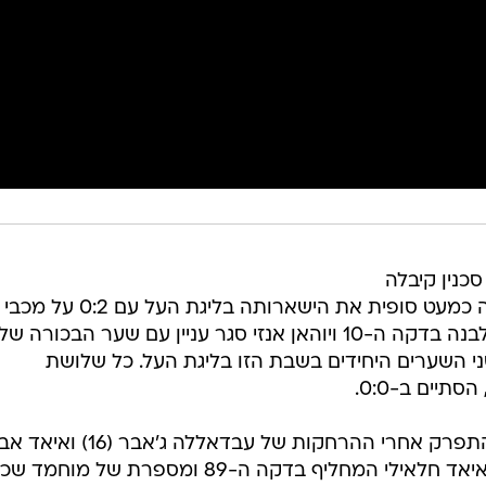
סכנין קיבלה
הערב (שבת) יריבה בהזמנה והבטיחה כמעט סופית את הישארותה בליגת העל
ריינה. אחמד סלמן כבש מהנקודה הלבנה בדקה ה-10 ויוהאן אנזי סגר עניין עם שער הבכורה של
י השערים היחידים בשבת הזו בליגת העל. כל שלושת
יים ב-0:0.
נועלת הטבלה לפחות השכילה לא להתפרק אחרי ההרחקות של עבדאללה ג'אבר (16) ואי
עביד (61) ואפילו כמעט השוותה עם איאד חלאילי המחליף בדקה ה-89 ומספרת של מוחמד