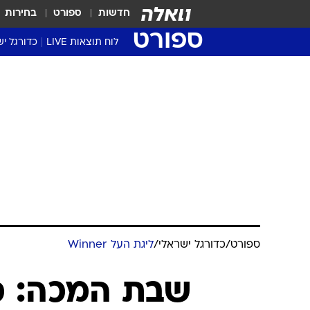
חדשות
ספורט
בחירות
ספורט
לוח תוצאות LIVE
כדורגל יש
ליגת העל Winner
סטט' ליגת
גביע המדי
גביע הטוט
שגרירים
נבחרות י
ליגה לאומ
ליגה א'
ספורט
/
כדורגל ישראלי
/
ליגת העל Winner
שבת המכה: ס