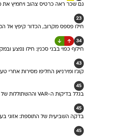
גם שכר ראה כרטיס צהוב ויחמיץ את מ
23
חילו פספס מקרוב, הכדור קיפץ אל המ
34
חילוף כפוי בבני סכנין: חילו נפצע ובמ
43
קוג'ו ומירניאן החליפו מסירות אחרי 
45
בגלל בדיקות ה-VAR וההשתוללות של בסול: תוספת זמן של 11 דקות למחצית הראשונה
45
בדקה השביעית של התוספת: אזוגי בעט מ
45