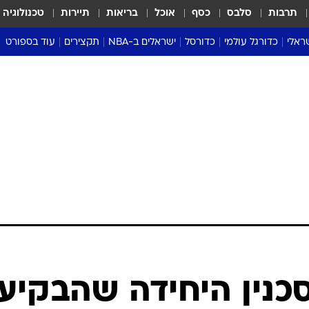
תרבות
סלבס
כסף
אוכל
בריאות
תיירות
טכנולוגיה
ראלי
כדורגל עולמי
כדורסל
ישראלים ב-NBA
תקצירים
עוד בספורט
ליגה אנגלית
ליגת העל
דני אבדיה
מונדיאל 2026
 העל
ליגה ספרדית
דאבל דריבל
NBA
נה
ליגה איטלקית
יורוליג וכדורסל אירופי
טבלאות
ו
ליגה גרמנית
ליגה לאומית
פודקאסטים
ליגה צרפתית
נבחרות ישראל בכדורסל
מסכמים מחזור
שראל
ליגת האלופות
כדורסל נשים
אבא של שבת
ית
הליגה האירופית
מעל הטבעת
דרום אמריקה
סערה בממלכה
טניס
טראש טוק
ספורט אמריקא
כנין היחידה שהבקיע
פוקר