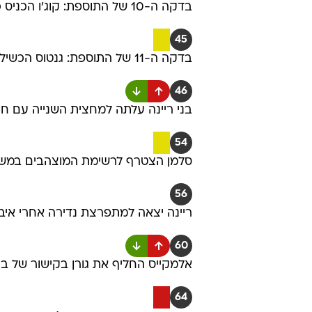
בדקה ה-10 של התוספת: קוג'ו הכניס כדור עומק למירניאן, שבעט בסיבוב ונבלם לקרן
45
בדקה ה-11 של התוספת: גנטוס הכשיל את שכר וראה כרטיס צהוב
46
בני ריינה עלתה למחצית השנייה עם חיל
54
סלמן הצטרף לרשימת המוצהבים במש
56
ריינה יצאה למתפרצת נדירה אחרי איבוד כ
60
אלמקייס החליף את גורן בקישור של בני
64