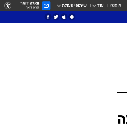
וואלה דואר
אופנה
עוד
שיתופי פעולה
קרא דואר
ציון 3
דאבל דריבל
י
ה