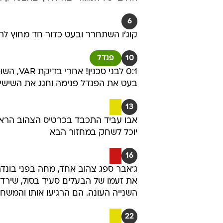
6
קוג'ו השתחרר ובעט כדור חד מחוץ לרח
10
פנדל
0:1 לבנ
בעט את הפנדל פנימה וחגג את השישי 
13
אבו עביד התכבד בכרטיס הצהוב הראשו
יוכל לשחק במחזור הבא
16
את זעמו של הבעלים סעיד בסול, שירד
השנייה העונה. הם הרגיעו אותו והמשח
22