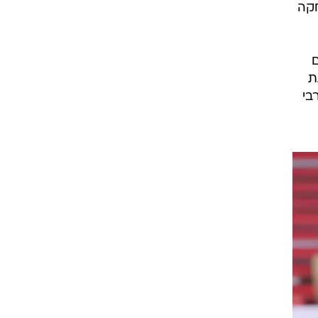
חקה
ם
גת
בי