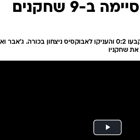
 ב-9 שחקנים
ענפים נוספים
לוח שידורים
החידה של ספור
ארכיון מדורים
כתבו לנו
סלמן (16 בפנדל) ואנזי (90+6) קבעו 0:2 והעניקו לאבוקסיס ניצחון בכורה. ג'אבר ו
 את שחקניו