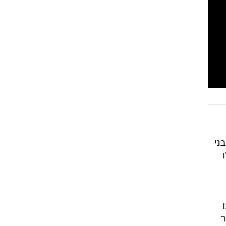
רוגבי וקריקט
גולף
ביליארד
תקצירים
 עם 0:2 על מכבי בני
ו
אד אבו
 שכר