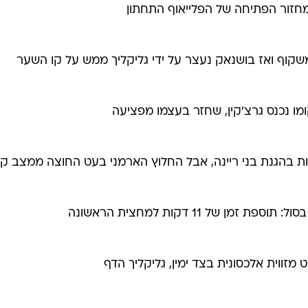
חזור הפתיחה של הפלייאוף התחתון
שקוף ואז בושנאק נעצר על ידי גליקליך ממש על קו השער
קומו נכנס גרצ'קין, שחזר בעצמו מפציעה
טעות בהגנת בני ריינה, אבל החלוץ הארמני בעט החוצה ממצב קו
זווית אלכסונית בצד ימין, גליקליך הדף