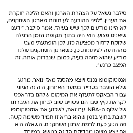
סילבר נשאל על הצהרת הארגון והאם הליגה חוקרת
את העניין. "לפני ההודעה לעיתונות מארגון השחקנים,
לא היינו מודעים לכך שיש בעיה", אמר סילבר. "ידענו
שיאניס פצוע. הוא היה בתוך תקופת הזמן הרגילה
שלוקח לחזור מפציעה כזו. לכן הופתעתי מעט
מההודעה לעיתונות. כן, כשארגון השחקנים שלנו
מודיע שהוא מזהה בעיה, כמובן שנבדוק אותה. זה
המצב כרגע".
אנטטוקומפו נכנס ויוצא מהסגל מאז ינואר. מרגע
שלא הועבר בטרייד במועד האחרון, היה זה הגיוני
עבור הבאקס לתעדף את המיקום שלהם בדראפט
לקראת קיץ שבו הם עשויים שוב לבחון את העברתו
של אלוף ה-NBA. עם זאת, לשכנע את אנטטוקומפו
לשבת בחוץ בזמן שהוא בריא זו תמיד משימה קשה,
וזה הגיע כעת לרמת ארגון השחקנים. השאלה היא
אם ייצא משהו מבדיקת הליגה בנושא, במיוחד