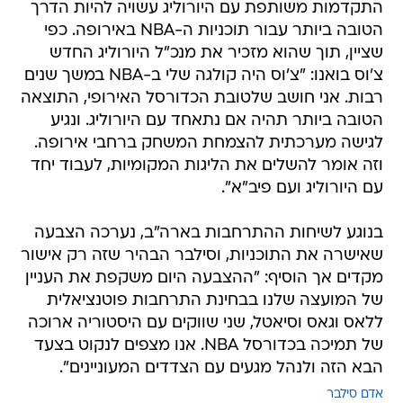
התקדמות משותפת עם היורוליג עשויה להיות הדרך
הטובה ביותר עבור תוכניות ה-NBA באירופה. כפי
שציין, תוך שהוא מזכיר את מנכ"ל היורוליג החדש
צ'וס בואנו: "צ'וס היה קולגה שלי ב-NBA במשך שנים
רבות. אני חושב שלטובת הכדורסל האירופי, התוצאה
הטובה ביותר תהיה אם נתאחד עם היורוליג. ונגיע
לגישה מערכתית להצמחת המשחק ברחבי אירופה.
וזה אומר להשלים את הליגות המקומיות, לעבוד יחד
עם היורוליג ועם פיב"א".
בנוגע לשיחות ההתרחבות בארה"ב, נערכה הצבעה
שאישרה את התוכניות, וסילבר הבהיר שזה רק אישור
מקדים אך הוסיף: "ההצבעה היום משקפת את העניין
של המועצה שלנו בבחינת התרחבות פוטנציאלית
ללאס וגאס וסיאטל, שני שווקים עם היסטוריה ארוכה
של תמיכה בכדורסל NBA. אנו מצפים לנקוט בצעד
הבא הזה ולנהל מגעים עם הצדדים המעוניינים".
אדם סילבר