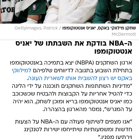
/
שחקן מילווקי באקס, יאניס אנטטוקומפו
GettyImages, Patrick
McDermott
ה-NBA בודקת את השבתתו של יאניס
אנטטוקומפו
ארגון השחקנים (NBPA) יצא בתמיכה באנטטוקומפו
בתחילת השבוע בתגובה לדיווחים שלפיהם
למילווקי
באקס יש רצון להשבית אותו לשארית העונה
.
"מדיניות השתתפות השחקנים תוכננה על ידי הליגה
כדי להטיל אחריות על הקבוצות ולהבטיח שכשכוכב
כמו יאניס אנטטוקומפו בריא ומוכן לשחק, הוא יהיה
על המגרש", נמסר מהארגון בהצהרה.
"אנו מצפים לשיתוף פעולה עם ה-NBA על הצעות
חדשות ומשמעותיות שיתייחסו ישירות לטנקינג
וירתיעו מפניו."