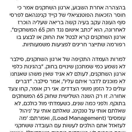
בהצהרה אחרת השבוע, ארגון השחקנים אמר כי
חוסר הזכאות הפוטנציאלי של קייד קנינגהאם לפרסי
סוף העונה עקב בעיה קשה בריאה שעליה הוכרז
לאחרונה, הוא "כתב אישום נגד חוק 65 המשחקים".
ארגון השחקנים קרא לבטל את החוק או לבצע בו
רפורמה שתייצר חריגים לפציעות משמעותיות.
למרות העמדה התקיפה של ארגון השחקנים, סילבר
לא נשמע כמי שמתכנן שינויים בחוק. "בהגינות כלפי
ארגון השחקנים, לעולם לא אגיד שאין משהו שאנחנו
לא מוכנים לדבר איתם עליו", אמר סילבר. "דברים
עולים כל הזמן משני הצדדים. אני רק אומר, קחו צעד
אחורה. זו רק השנה השלישית שחוק 65 המשחקים
בתוקף. ולפני כמה שנים, כשעמדתי מול כולכם, לא
שאלתם אותי על טנקינג. שאלתם אותי על 'ניהול
עומסים' (Load Management), ואמרתם: 'מה
לעזאזל אתם הולכים לעשות עם העובדה ששחקני