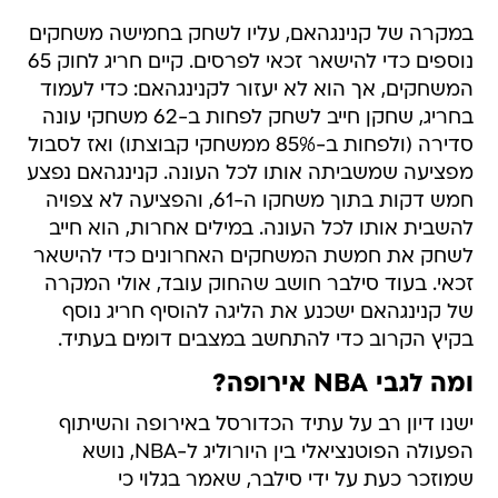
במקרה של קנינגהאם, עליו לשחק בחמישה משחקים
נוספים כדי להישאר זכאי לפרסים. קיים חריג לחוק 65
המשחקים, אך הוא לא יעזור לקנינגהאם: כדי לעמוד
בחריג, שחקן חייב לשחק לפחות ב-62 משחקי עונה
סדירה (ולפחות ב-85% ממשחקי קבוצתו) ואז לסבול
מפציעה שמשביתה אותו לכל העונה. קנינגהאם נפצע
חמש דקות בתוך משחקו ה-61, והפציעה לא צפויה
להשבית אותו לכל העונה. במילים אחרות, הוא חייב
לשחק את חמשת המשחקים האחרונים כדי להישאר
זכאי. בעוד סילבר חושב שהחוק עובד, אולי המקרה
של קנינגהאם ישכנע את הליגה להוסיף חריג נוסף
בקיץ הקרוב כדי להתחשב במצבים דומים בעתיד.
ומה לגבי NBA אירופה?
ישנו דיון רב על עתיד הכדורסל באירופה והשיתוף
הפעולה הפוטנציאלי בין היורוליג ל-NBA, נושא
שמוזכר כעת על ידי סילבר, שאמר בגלוי כי