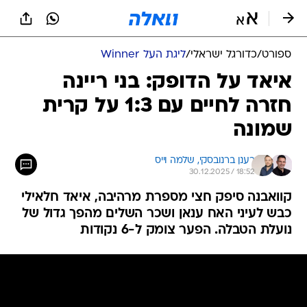
ספורט
/
כדורגל ישראלי
/
ליגת העל Winner
איאד על הדופק: בני ריינה
חזרה לחיים עם 1:3 על קרית
שמונה
רענן ברנובסקי, 
שלמה וייס
30.12.2025 / 18:52
קוואבנה סיפק חצי מספרת מרהיבה, איאד חלאילי
כבש לעיני האח ענאן ושכר השלים מהפך גדול של
נועלת הטבלה. הפער צומק ל-6 נקודות