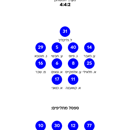
מערך המשחק
4:4:2
31
ל. גליקליך
29
5
40
14
ע. ג'אבר
ג. פיוס
ע. חבשי
נ. חוטבא
16
6
8
25
א. חלאילי
ע. אלמקייס
א. גנאים
מ. שכר
17
11
א. קוואבנה
א. כנאני
ספסל מחליפים:
10
30
12
77