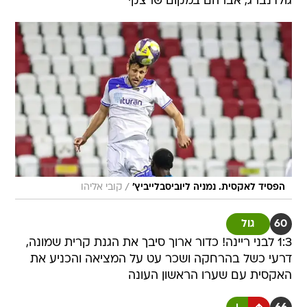
גולדנברג, אברהם במקום שרצקי
/
הפסיד לאקסית. נמניה ליוביסבלייביץ'
קובי אליהו
60
גול
1:3 לבני ריינה! כדור ארוך סיבך את הגנת קרית שמונה,
דרעי כשל בהרחקה ושכר עט על המציאה והכניע את
האקסית עם שערו הראשון העונה