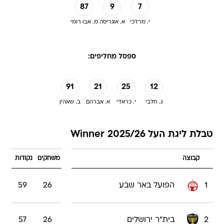
87
9
7
י. מרדכי
א. אוגריסה
מ. אבו רומי
ספסל מחליפים:
91
21
25
12
ג. חלבי
י. כראדי
א. אברהם
ב. שאהין
טבלת ליגת העל 2025/26 Winner
קבוצה
משחקים
נקודות
1
הפועל באר שבע
26
59
2
בית"ר ירושלים
26
57