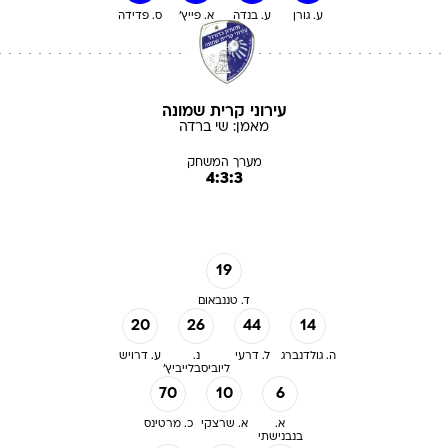
ע. גורן
ע. בנדה
א. פייץ'
ס. פדידה
עירוני קרית שמונה
מאמן:
שי
ברדה
מערך המשחק
4:3:3
19
ד. טננבאום
20
26
44
14
ה. גולדנברג
ל. דרעי
נ.
ע. דרויש
ליוביסבלייביץ'
70
10
6
א.
א. שרצקי
כ. מרטינס
בנבנישתי