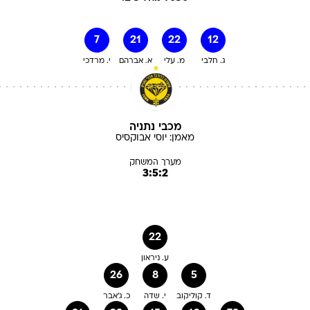
7
21
22
12
ג. חלבי
מ. עלי
א. אברהם
י. מרדכי
מכבי נתניה
מאמן:
יוסי
אבוקסיס
מערך המשחק
3:5:2
22
ע. ניראון
26
8
5
ד. קוליקוב
י. שדה
כ. ג'אבר