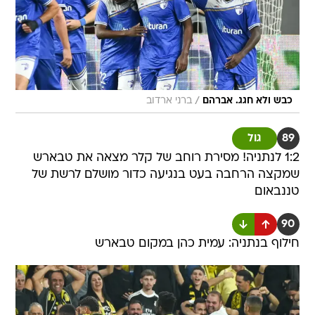
/
כבש ולא חגג. אברהם
ברני ארדוב
89
גול
1:2 לנתניה! מסירת רוחב של קלר מצאה את טבארש
שמקצה הרחבה בעט בנגיעה כדור מושלם לרשת של
טננבאום
90
חילוף בנתניה: עמית כהן במקום טבארש