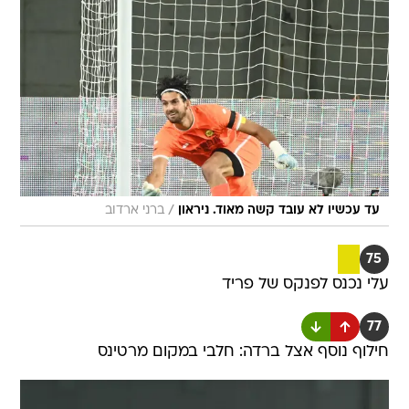
/
עד עכשיו לא עובד קשה מאוד. ניראון
ברני ארדוב
75
עלי נכנס לפנקס של פריד
77
חילוף נוסף אצל ברדה: חלבי במקום מרטינס