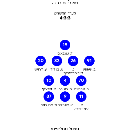
מאמן:
שי
ברדה
מערך המשחק
4:3:3
19
ד. טננבאום
20
32
26
91
ב. שאהין
נ.
ש. בן דוד
ע. דרויש
ליוביסבלייביץ'
10
4
70
כ. מרטינס
ס. בנגורה
א. שרצקי
87
9
11
א.
א. אוגריסה
מ. אבו רומי
לימבומבה
ספסל מחליפים: