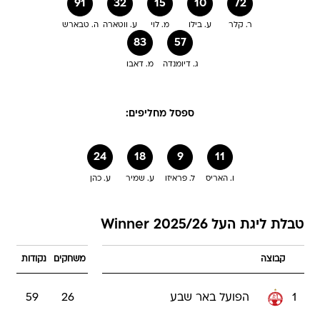
91
32
15
10
72
ר. קלר
ע. בילו
מ. לוי
ע. ווטארה
ה. טבארש
83
57
ג. דיומנדה
מ. דאבו
ספסל מחליפים:
24
18
9
11
ו. האריס
ל. פראיזו
ע. שמיר
ע. כהן
טבלת ליגת העל 2025/26 Winner
קבוצה
משחקים
נקודות
1
הפועל באר שבע
26
59