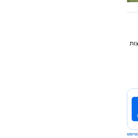
צות
שימוש