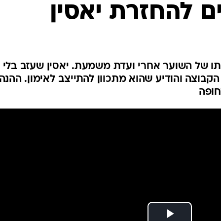
ם להחזרת יאסין
ענפים נוספים
לוח שידורים
החידה של ספור
ארכיון מדורים
כתבו לנו
 של השוער אחרי ועדת משמעת. יאסין שעזב בלי
בוצה והודיע שהוא מתכוון להתייצב לאימון. ההנה
חופה