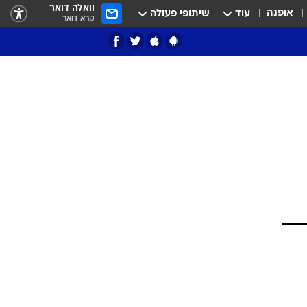
וואלה דואר
אופנה
עוד
שיתופי פעולה
קרא דואר
ציון 3
דאבל דריבל
י