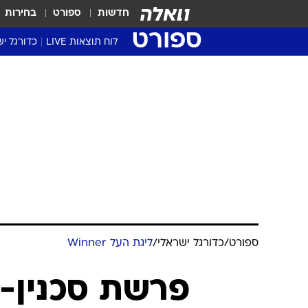
חדשות
ספורט
בחירות
ספורט
לוח תוצאות LIVE
כדורגל יש
ליגת העל Winner
סטט' ליגת
גביע המדי
גביע הטוט
שגרירים
נבחרות י
ליגה לאומ
ליגה א'
ספורט
/
כדורגל ישראלי
/
ליגת העל Winner
פרשת סכנין-