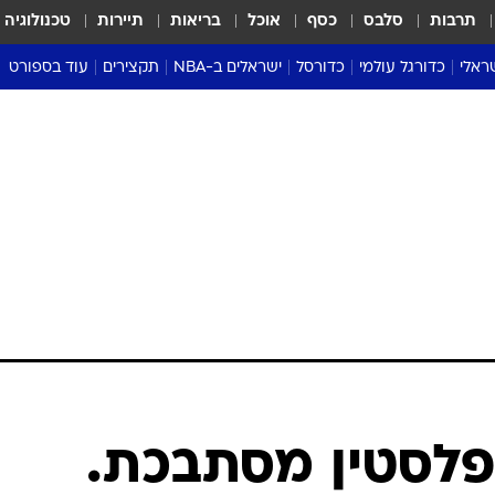
תרבות
סלבס
כסף
אוכל
בריאות
תיירות
טכנולוגיה
ראלי
כדורגל עולמי
כדורסל
ישראלים ב-NBA
תקצירים
עוד בספורט
ליגה אנגלית
ליגת העל
דני אבדיה
מונדיאל 2026
 העל
ליגה ספרדית
דאבל דריבל
NBA
נה
ליגה איטלקית
יורוליג וכדורסל אירופי
טבלאות
ו
ליגה גרמנית
ליגה לאומית
פודקאסטים
ליגה צרפתית
נבחרות ישראל בכדורסל
מסכמים מחזור
שראל
ליגת האלופות
כדורסל נשים
אבא של שבת
ית
הליגה האירופית
מעל הטבעת
דרום אמריקה
סערה בממלכה
טניס
טראש טוק
ספורט אמריקא
פלסטין מסתבכת.
פוקר