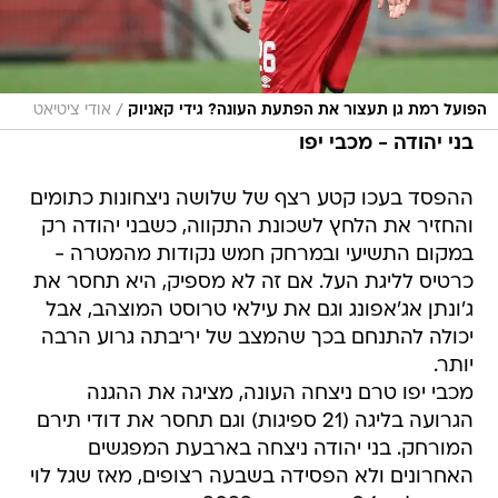
/
הפועל רמת גן תעצור את הפתעת העונה? גידי קאניוק
אודי ציטיאט
בני יהודה - מכבי יפו
ההפסד בעכו קטע רצף של שלושה ניצחונות כתומים
והחזיר את הלחץ לשכונת התקווה, כשבני יהודה רק
במקום התשיעי ובמרחק חמש נקודות מהמטרה -
כרטיס לליגת העל. אם זה לא מספיק, היא תחסר את
ג'ונתן אג'אפונג וגם את עילאי טרוסט המוצהב, אבל
יכולה להתנחם בכך שהמצב של יריבתה גרוע הרבה
יותר.
מכבי יפו טרם ניצחה העונה, מציגה את ההגנה
הגרועה בליגה (21 ספיגות) וגם תחסר את דודי תירם
המורחק. בני יהודה ניצחה בארבעת המפגשים
האחרונים ולא הפסידה בשבעה רצופים, מאז שגל לוי