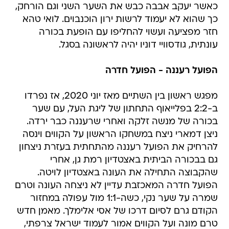
כאשר יעקב אבבה כבש את השער השני וגם הורחק,
כך שהוא לא יעמוד לרשות ירון הוכנבוים. לואי טהא
חזר מפציעה ועשוי להחליפו עם הופעת בכורה
עונתית, גודסוויי דוניו יהיה לראשונה בסגל.
הפועל רעננה - הפועל חדרה
מפגש ראשון בין השתיים מאז יוני 2020, אז נפרדו
ב-2:2 בפלייאוף התחתון של ליגת העל, עם שער
בכורה של מנשה זלקה ואחרי שרעננה כבר ירדה.
ניצן דמארי ניצח במשחקו הראשון על הקווים וינסה
להרחיק את הפועל רעננה מהתחתית בעזרת ניצחון
גם בבכורה הביתית באצטדיון רמת גן, אחרי
שהקבוצה התחילה את העונה באצטדיון לויטה.
הפועל חדרה המאכזבת עדיין לא ניצחה העונה וטרם
שמרה על שער נקי, כשה-1:1 מול עפולה במחזור
הקודם גרם לסיום דרכו של אסי אלימלך. מאמן חדש
טרם מונה ועל הקווים אמור לעמוד ישראל צרפתי,