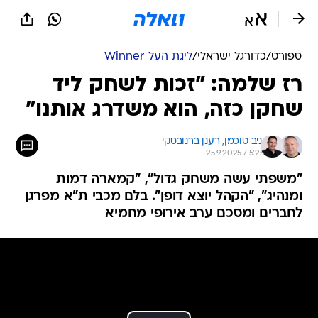
ספורט
/
כדורגל ישראלי
/
ליגת העל Winner
רז שלמה: "זכות לשחק ליד
שחקן כזה, הוא משדרג אותנו"
יניב טוכמן, 
רענן ברנובסקי
25.9.2025 / 5:25
"משפתי עשה משחק גדול", "קמארה דמות
ומנהיג", "הקהל יוצא דופן". בלם מכבי ת"א מפרגן
לחברים ומסכם ערב אירופי מחמיא