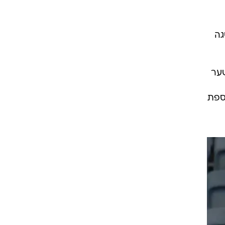
רוגבי וקריקט
גולף
פסגה
ביליארד
תקצירים
שער
ספת