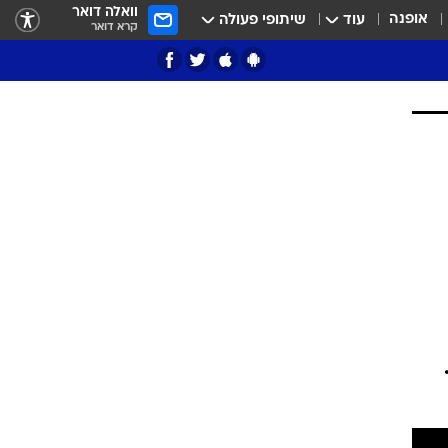
וואלה דואר
אופנה
עוד
שיתופי פעולה
קרא דואר
ציון 3
דאבל דריבל
י