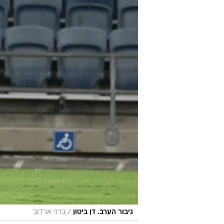
/
גיבור הערב. דן ביטון
ברני ארדוב