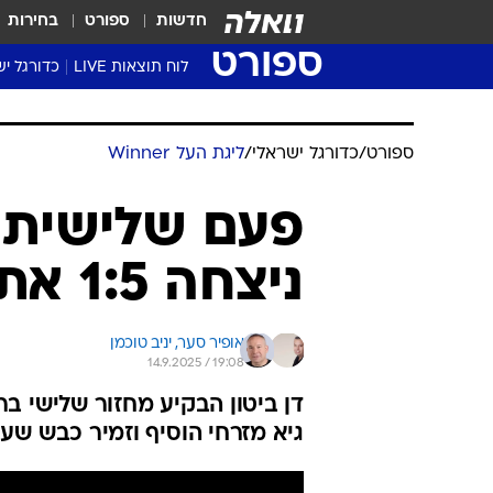
חדשות
ספורט
בחירות
ספורט
לוח תוצאות LIVE
כדורגל יש
ליגת העל Winner
סטט' ליגת
ספורט
/
כדורגל ישראלי
/
ליגת העל Winner
גביע המדי
גביע הטוט
פעם שלישית ב
שגרירים
ניצחה 1:5 את הפועל ירושלים
נבחרות י
ליגה לאומ
ליגה א'
אופיר סער, 
יניב טוכמן
14.9.2025 / 19:08
דן ביטון הבקיע מחזור שלישי 
גיא מזרחי הוסיף וזמיר כבש שע