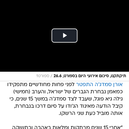
/
תיקתקנו, סיכום אירועי היום בספורט, 26.6
ספורט1
אורן סמדג'ה התפטר
לפני פחות מחודשיים מתפקידו
כמאמן נבחרת הגברים של ישראל, והערב (חמישי)
גילה גיא פוגל, שעבד לצד סמדג'ה במשך 15 שנים, כי
קיבל הודעה מאיגוד הג'ודו על סיום דרכו בנבחרת,
אותה מוביל כעת שני הרשקו.
"אחרי 15 שנים מרתקות ומלאות באהבה ובתשוקה
על מזרן הג'ודו, איגוד הג'ודו בישראל החליט על סיום
תפקידי כמאמן נבחרת", כתב פוגל בפוסט בפייסבוק.