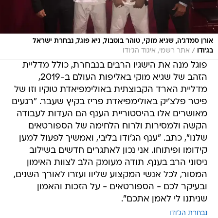
אורן סמדג'ה, שגיא מוקי, טוהר בוטבול, גיא פוגל, נבחרת ישראל
/
בג'ודו
אתר רשמי, איגוד הג'ודו
פוגל מנה את הישגיו הרבים בנבחרת, כולל מדליית
הזהב של שגיא מוקי באליפות העולם ב-2019,
מדליית הארד הקבוצתית באולימפיאדת טוקיו וזו של
פיטר פלצ'יק באולימפיאדת פריז בקיץ שעבר. "רגעים
מאושרים אלו בהיסטוריית הענף הם העדות לעבודה
הקשה ולמסירות ולרוח הלחימה של הספורטאים
שלנו", כתב. "ענף הג'ודו בליבי, ואמשיך לפעול למען
קידומו ופיתוחו. אני נכון לאתגרים חדשים בשילוב
ניסוני הרב בענף. תודה מעומק הלב לצוות האימון
המסור, לכל אנשי המקצוע שליוו ועזרו לאורך השנים,
ובעיקר לכם - הספורטאים - על הזכות והאמון
שניתנו לי לאמן אתכם".
נבחרת הג'ודו