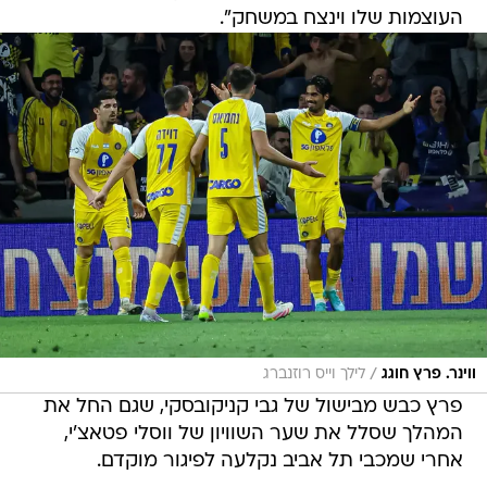
העוצמות שלו וינצח במשחק".
/
ווינר. פרץ חוגג
לילך וייס רוזנברג
פרץ כבש מבישול של גבי קניקובסקי, שגם החל את
המהלך שסלל את שער השוויון של ווסלי פטאצ'י,
אחרי שמכבי תל אביב נקלעה לפיגור מוקדם.