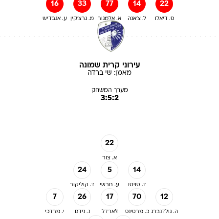
16
33
77
14
22
ס. דיאלו
ל. צ'אנה
א. אלמגור
מ. גרצ'קין
ע. אגבדיש
עירוני קרית שמונה
מאמן:
שי
ברדה
מערך המשחק
3:5:2
22
א. צור
24
5
14
ד. טויטו
ע. חבשי
ד. קוליקוב
7
26
17
70
12
ה. גולדנברג
כ. מרטינס
ז'ארדל
נ. נידם
י. מרדכי