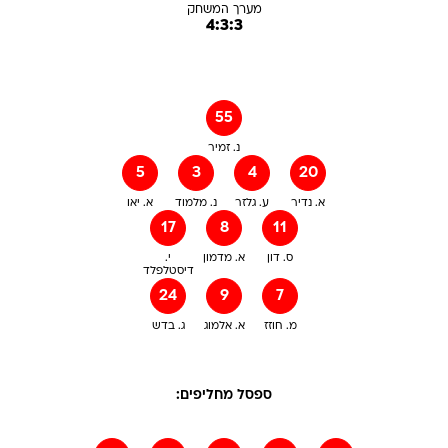
מערך המשחק
4:3:3
55
נ. זמיר
5
3
4
20
א. נדיר
ע. גלזר
נ. מלמוד
א. יאו
17
8
11
ס. דון
א. מדמון
י.
דיסטלפלד
24
9
7
מ. חוזז
א. אלמוג
ג. בדש
ספסל מחליפים: