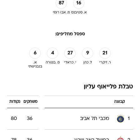
87
16
א. סטיבנס
מ. אבו רומי
ספסל מחליפים:
6
4
27
9
21
ר. זיקרי
ל. כהן
י. כראדי
ס. בנגורה
א.
בנבנישתי
טבלת פלייאוף עליון
קבוצה
משחקים
נקודות
1
מכבי תל אביב
36
80