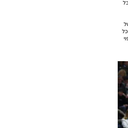
ל
ל
כל
וי