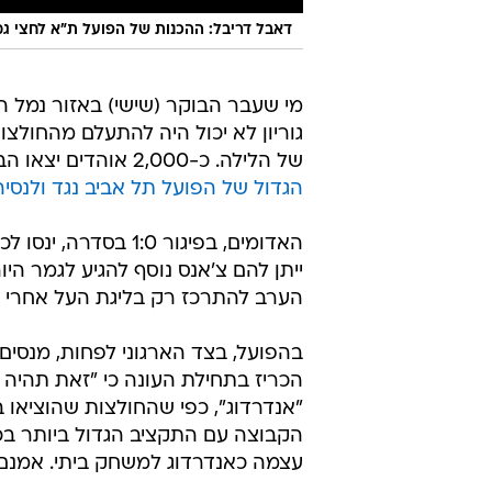
דאבל דריבל: ההכנות של הפועל ת"א לחצי גמ
מי שעבר הבוקר (שישי) באזור נמל ה
גוריון לא יכול היה להתעלם מהחול
של הלילה. כ-2,000 אוהדים יצאו הבוקר בשש טיסות מישראל לסופיה בדרך לסמוקוב ו
הגדול של הפועל תל אביב נגד ולנסי
האדומים, בפיגור :0
ייתן להם צ'אנס נוסף להגיע לגמר הי
הערב להתרכז רק בליגת העל אחרי ש
בהפועל, בצד הארגוני לפחות, מנסים
הכריז בתחילת העונה כי "זאת תהיה
"אנדרדוג", כפי שהחולצות שהוציאו 
עצמה כאנדרדוג למשחק ביתי. אמנם 