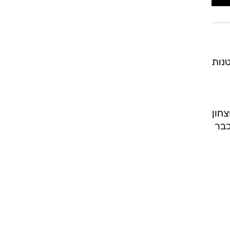
רוגבי וקריקט
גולף
ביליארד
תקצירים
נות
יצחון
כבר