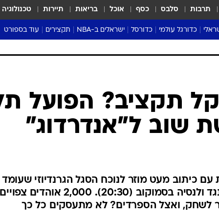
תרבות
סלבס
כסף
אוכל
בריאות
תיירות
טכנולוגיה
ראלי
כדורגל עולמי
כדורסל
ישראלים ב-NBA
תקצירים
עוד בספורט
ליגה אנגלית
ליגת העל
דני אבדיה
מונדיאל 2026
 העל
ליגה ספרדית
דאבל דריבל
NBA
נה
ליגה איטלקית
יורוליג וכדורסל אירופי
טבלאות
ו
ליגה גרמנית
ליגה לאומית
פודקאסטים
ן שקל תקציב? הפועל תל
ליגה צרפתית
נבחרות ישראל בכדורסל
מסכמים מחזור
 שוב ל"אנדרדוג"
שראל
ליגת האלופות
כדורסל נשים
אבא של שבת
ית
הליגה האירופית
מעל הטבעת
דרום אמריקה
סערה בממלכה
טניס
 עם כיתוב מעט מוזר לנוכח הסגל הגרנדיוזי שעומד
טראש טוק
לרשותם לקראת המשחק השני נגד ולנסיה בסמוקוב (20:30). 2,000 אוהדים צפויים
ספורט אמריקא
ור לשחק, ואצל הספרדים? לא מתעסקים כל כך
פוקר