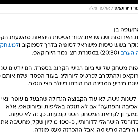
/
ר היורוקאפ
אולפן וואלה
תעופה בן
צות האדומות שגדשו את אזור הטיסות היוצאות מהשעות הקט
למשחק
ה הערב
(20:30) במסגרת חצי גמר היורוקאפ.
1 בסדרה, ינסו לכפות משחק שלישי ביום רביעי הקרוב בספרד. הם יודעים שנ
ורוקאפ ולהתקרב לכרטיס ליורוליג, בעוד הפסד ישלח אותם 
גם בגביע המדינה הם הודחו בשלב חצי הגמר.
 לשנות גישה. לא עוד הקבוצה הגדולה שהבעלים עופר ינאי
 אכזבה והפתעה" אם לא תזכה באליפות וביורוקאפ. אלא
במועדון לקראת המשחק השני קובעות. כן, זה לא טעות.
הקבוצה עם התקציב הגדול ביותר בכדורסל הישראלי לדורותיו, כ-100 מיליון שקל, מחשיבה את
היריבה מרשימה, אבל ההכרזה מעט מוזרה.