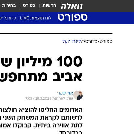
חדשות
ספורט
בחירות
ספורט
לוח תוצאות LIVE
כדורגל יש
ליגת העל Winner
סטט' ליגת
ספורט
/
כדורסל
/
ליגת העל
גביע המדי
גביע הטוט
100 מיליו
שגרירים
אביב מתחפשת
נבחרות י
ליגה לאומ
ליגה א'
אור שקדי
עודכן לאחרונה: 28.3.2025 / 7:05
האדומים החליטו להוציא חולצות
לתת אווירה ביתית. קבוקלו אמ
בכדורסל