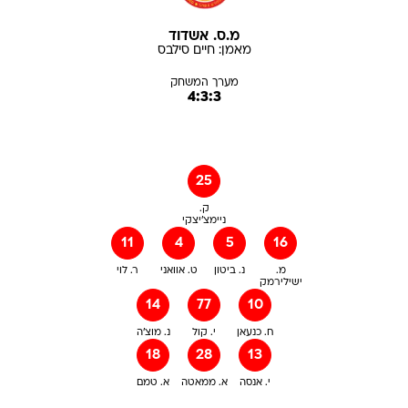
מ.ס. אשדוד
מאמן:
חיים
סילבס
מערך המשחק
4:3:3
25
ק.
ניימצ'יצקי
11
4
5
16
מ.
נ. ביטון
ט. אוואני
ר. לוי
ישילירמק
14
77
10
ח. כנעאן
י. קול
נ. מוצ'ה
18
28
13
י. אנסה
א. ממאטה
א. טמם