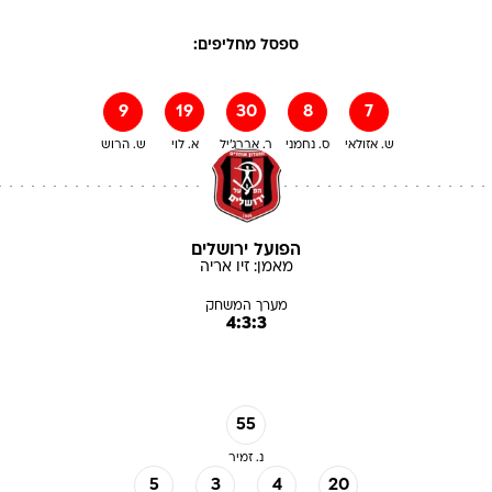
ספסל מחליפים:
9
19
30
8
7
ש. אזולאי
ס. נחמני
ר. אברג'יל
א. לוי
ש. הרוש
הפועל ירושלים
מאמן:
זיו
אריה
מערך המשחק
4:3:3
55
נ. זמיר
5
3
4
20