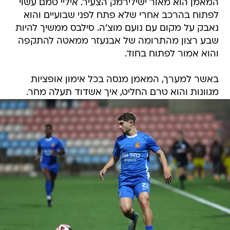
המאמן הוא מאור ישילירמק הצעיר. איליי טמם עשוי
לפתוח בהרכב אחרי שלא פתח לפני שבועיים והוא
נאבק על מקום עם נועם מוצ'ה. סילבס ממשיך להיות
שבע רצון מהתרומה של אבנעזר ממאטה להתקפה
והוא אמור לפתוח בחוד.
באשר למערך, המאמן מנסה בכל אימון אופציות
מגוונות והוא טרם החליט, איך אשדוד תעלה מחר.