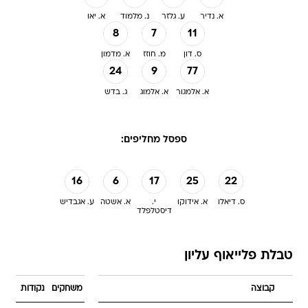
א. נדיר
ע. גלזר
נ. מלמוד
א. יאו
8
7
11
ס. דון
מ. חוזז
א. מדמון
24
9
77
א. אלמגור
א. אלמוג
ג. בדש
ספסל מחליפים:
16
6
17
25
22
ס. דיאלו
א. אידוקו
י.
א. אשטה
ע. אגבדיש
דיסטלפלד
טבלת פלייאוף עליון
קבוצה
משחקים
נקודות