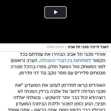
/
דאבל דריבל: מכבי תל אביב
אולפן וואלה
אוהדי מכבי תל אביב הבהירו את עמדתם בכל
הקשור
למתיחות בין חברי ההנהלה
. הערב (ראשון)
לפני המשחק מול הפועל חולון, פוזרו בהיכל מנורה
מבטחים פליירים עם מסר נוקב נגד דני פדרמן.
האוהדים קראו לפדרמן לעזוב את המועדון: "את
מכבי הגדולה ל'חוג' של אלבה ברלין הפכת! לא
רוצה/לא יכול כבר יותר להשקיע - נכשלת! יאללה
חביבי, הגיע הזמן למכור וללכת הביתה! המועדון
ביורוליג כבר בקושי נושם, אתה הראש - אתה אשם!